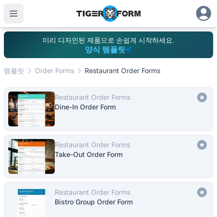
미리 디자인된 제품으로 손쉽게 시작하세요.
양식 템플릿
템플릿
Order Forms
Restaurant Order Forms
Restaurant Order Forms
Dine-In Order Form
Restaurant Order Forms
Take-Out Order Form
Restaurant Order Forms
Bistro Group Order Form