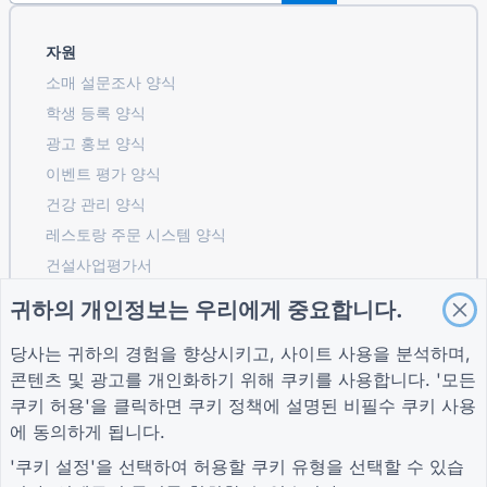
자원
소매 설문조사 양식
학생 등록 ​​양식
광고 홍보 양식
이벤트 평가 양식
건강 관리 양식
레스토랑 주문 시스템 양식
건설사업평가서
물류 공급업체 평가 양식
귀하의 개인정보는 우리에게 중요합니다.
유틸리티 서비스 요청 양식
당사는 귀하의 경험을 향상시키고, 사이트 사용을 분석하며,
고객 참여 양식
콘텐츠 및 광고를 개인화하기 위해 쿠키를 사용합니다. '모든
쿠키 허용'을 클릭하면
쿠키 정책
에 설명된 비필수 쿠키 사용
에 동의하게 됩니다.
가이드
회사
자귀
'쿠키 설정'을 선택하여 허용할 쿠키 유형을 선택할 수 있습
도움말 센터
회사 소개
자귀