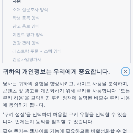
자원
소매 설문조사 양식
학생 등록 ​​양식
광고 홍보 양식
이벤트 평가 양식
건강 관리 양식
레스토랑 주문 시스템 양식
건설사업평가서
물류 공급업체 평가 양식
귀하의 개인정보는 우리에게 중요합니다.
유틸리티 서비스 요청 양식
당사는 귀하의 경험을 향상시키고, 사이트 사용을 분석하며,
고객 참여 양식
콘텐츠 및 광고를 개인화하기 위해 쿠키를 사용합니다. '모든
쿠키 허용'을 클릭하면
쿠키 정책
에 설명된 비필수 쿠키 사용
에 동의하게 됩니다.
가이드
회사
자귀
'쿠키 설정'을 선택하여 허용할 쿠키 유형을 선택할 수 있습
도움말 센터
회사 소개
자귀
니다. 언제든지 동의를 철회할 수 있습니다.
블로그
문의하기
개인 정보 보호 정책
TIGER FORM 가이드
쿠키 설정
필수 쿠키는 웹사이트 기능에 필요하므로 비활성화할 수 없