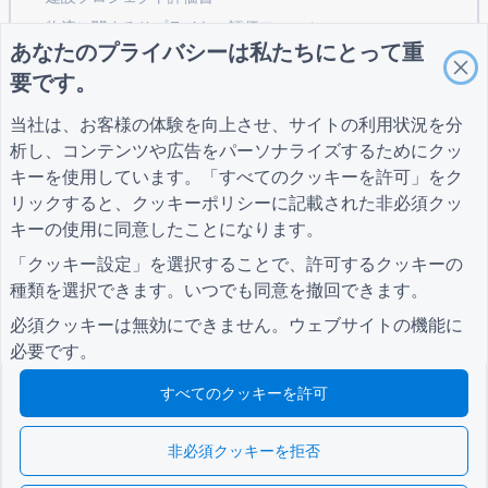
物流に関するサプライヤー評価フォーム
あなたのプライバシーは私たちにとって重
公共事業向けサービスリクエストフォーム
要です。
顧客エンゲージメントフォーム
当社は、お客様の体験を向上させ、サイトの利用状況を分
析し、コンテンツや広告をパーソナライズするためにクッ
キーを使用しています。「すべてのクッキーを許可」をク
ガイド
会社
条項
リックすると、
クッキーポリシー
に記載された非必須クッ
ヘルプセンター
私たちについて
条項
ブログ
お問い合わせ
プライバシーポリシ
キーの使用に同意したことになります。
TIGER FORM ガイド
ー
「クッキー設定」を選択することで、許可するクッキーの
クッキー設定
種類を選択できます。いつでも同意を撤回できます。
コミュニティに参加する
必須クッキーは無効にできません。ウェブサイトの機能に
必要です。
すべてのクッキーを許可
© 2026 QR Form Generator. All rights reserved.
非必須クッキーを拒否