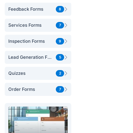
Feedback Forms
8
Services Forms
7
Inspection Forms
9
Lead Generation Forms
5
Quizzes
2
Order Forms
7