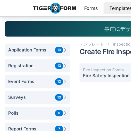
Forms
Template
事前にデザ
テンプレート
Inspecti
Application Forms
Create Fire Ins
10
Registration
13
Fire Inspection Forms
Fire Safety Inspection
Event Forms
13
Surveys
10
Polls
6
Report Forms
7