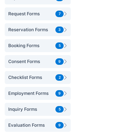
Request Forms
7
Reservation Forms
3
Booking Forms
5
Consent Forms
9
Checklist Forms
2
Employment Forms
9
Inquiry Forms
5
Evaluation Forms
9