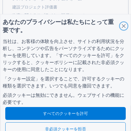
建設プロジェクト評価書
物流に関するサプライヤー評価フォーム
あなたのプライバシーは私たちにとって重
公共事業向けサービスリクエストフォーム
要です。
顧客エンゲージメントフォーム
当社は、お客様の体験を向上させ、サイトの利用状況を分
析し、コンテンツや広告をパーソナライズするためにクッ
キーを使用しています。「すべてのクッキーを許可」をク
ガイド
会社
条項
リックすると、
クッキーポリシー
に記載された非必須クッ
ヘルプセンター
私たちについて
条項
ブログ
お問い合わせ
プライバシーポリシ
キーの使用に同意したことになります。
TIGER FORM ガイド
ー
「クッキー設定」を選択することで、許可するクッキーの
クッキー設定
種類を選択できます。いつでも同意を撤回できます。
コミュニティに参加する
必須クッキーは無効にできません。ウェブサイトの機能に
必要です。
すべてのクッキーを許可
© 2026 QR Form Generator. All rights reserved.
非必須クッキーを拒否