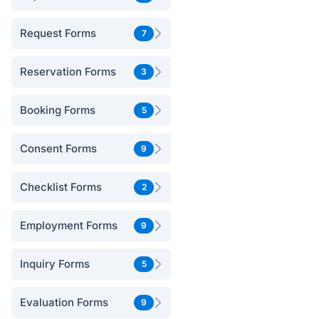
Request Forms
7
Reservation Forms
3
Booking Forms
5
Consent Forms
9
Checklist Forms
2
Employment Forms
9
Inquiry Forms
5
Evaluation Forms
9