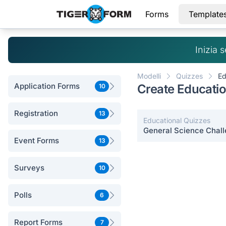
Forms
Template
Inizia 
Modelli
Quizzes
Ed
Application Forms
Create Educati
10
Registration
13
Educational Quizzes
General Science Chal
Event Forms
13
Surveys
10
Polls
6
Report Forms
7