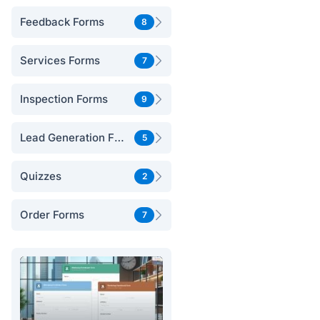
Feedback Forms
8
Services Forms
7
Inspection Forms
9
Lead Generation Forms
5
Quizzes
2
Order Forms
7