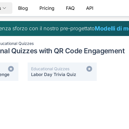
s
Blog
Pricing
FAQ
API
Modelli di m
senza sforzo con il nostro pre-progettato
ucational Quizzes
onal Quizzes with QR Code Engagement
Educational Quizzes
lenge
Labor Day Trivia Quiz