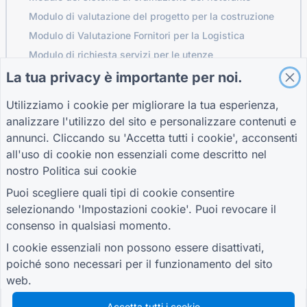
Modulo di valutazione del progetto per la costruzione
Modulo di Valutazione Fornitori per la Logistica
Modulo di richiesta servizi per le utenze
Modulo di coinvolgimento del cliente
La tua privacy è importante per noi.
Utilizziamo i cookie per migliorare la tua esperienza,
analizzare l'utilizzo del sito e personalizzare contenuti e
GUIDE
AZIENDA
TERMINI
annunci. Cliccando su 'Accetta tutti i cookie', acconsenti
Centro assistenza
Chi siamo
Termini
all'uso di cookie non essenziali come descritto nel
Blog
Contattaci
politica sulla
nostro
Politica sui cookie
TIGER FORM Guida
riservatezza
Impostazioni cookie
Puoi scegliere quali tipi di cookie consentire
UNISCITI ALLA COMUNITÀ
selezionando 'Impostazioni cookie'. Puoi revocare il
consenso in qualsiasi momento.
I cookie essenziali non possono essere disattivati,
poiché sono necessari per il funzionamento del sito
web.
© 2026 QR Form Generator. All rights reserved.
Accetta tutti i cookie