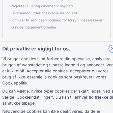
Projektevalueringsskema for byggeri
Leverandørvurderingsskema for logistik
Formular til serviceanmodning for forsyningsselskaber
Kundeengagementformular
Dit privatliv er vigtigt for os.
VEJLEDNINGER
SELSKAB
VILKÅR
Hjælpecenter
Om os
Vilkår
Vi bruger cookies til at forbedre din oplevelse, analysere
Blog
Kontakt os
Privatlivspolitik
TIGER FORM
Cookieindstillinger
brugen af webstedet og tilpasse indhold og annoncer. Ve
Vejledning
at klikke på 'Accepter alle cookies' accepterer du vores
DELTAG I FÆLLESSKABET
brug af ikke-essentielle cookies som beskrevet i vores
Cookiepolitik
Du kan vælge, hvilke typer cookies der skal tillades, ved 
vælge 'Cookieindstillinger'. Du kan til enhver tid trække di
samtykke tilbage.
© 2026 QR Form Generator. All rights reserved.
Nødvendige cookies kan ikke deaktiveres, da de er