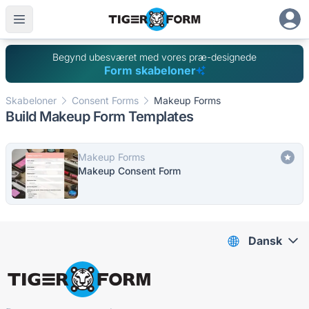
Begynd ubesværet med vores præ-designede
Form skabeloner
Skabeloner
Consent Forms
Makeup Forms
Build Makeup Form Templates
Makeup Forms
Makeup Consent Form
Dansk