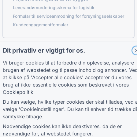
Leverandørvurderingsskema for logistik
Formular til serviceanmodning for forsyningsselskaber
Kundeengagementformular
Dit privatliv er vigtigt for os.
VEJLEDNINGER
SELSKAB
VILKÅR
Hjælpecenter
Om os
Vilkår
Vi bruger cookies til at forbedre din oplevelse, analysere
Blog
Kontakt os
Privatlivspolitik
TIGER FORM
Cookieindstillinger
brugen af webstedet og tilpasse indhold og annoncer. Ve
Vejledning
at klikke på 'Accepter alle cookies' accepterer du vores
DELTAG I FÆLLESSKABET
brug af ikke-essentielle cookies som beskrevet i vores
Cookiepolitik
Du kan vælge, hvilke typer cookies der skal tillades, ved 
vælge 'Cookieindstillinger'. Du kan til enhver tid trække di
samtykke tilbage.
© 2026 QR Form Generator. All rights reserved.
Nødvendige cookies kan ikke deaktiveres, da de er
nødvendige for, at webstedet fungerer.