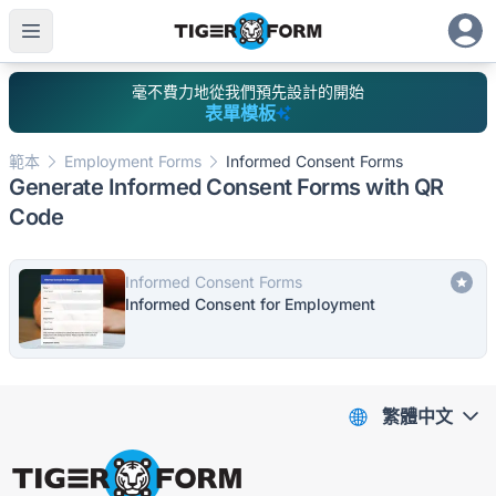
毫不費力地從我們預先設計的開始
表單模板
範本
Employment Forms
Informed Consent Forms
Generate Informed Consent Forms with QR
Code
Informed Consent Forms
Informed Consent for Employment
繁體中文