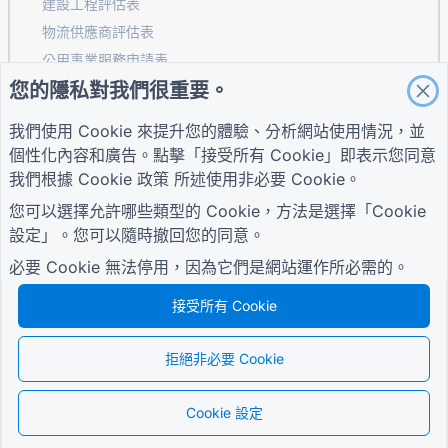
建設工程評估表
物流供應商評估表
公用事業服務申請表
您的隱私對我們很重要。
客戶參與表
我們使用 Cookie 來提升您的體驗、分析網站使用情況，並
個性化內容和廣告。點擊「接受所有 Cookie」即表示您同意
指南
公司
條款
我們根據
Cookie 政策
所述使用非必要 Cookie。
幫助中心
關於我們
條款
您可以選擇允許哪些類型的 Cookie，方法是選擇「Cookie
部落格
聯絡我們
隱私權政策
TIGER FORM指南
設定」。您可以隨時撤回您的同意。
Cookie 設定
加入社區
必要 Cookie 無法停用，因為它們是網站運作所必需的。
接受所有 Cookie
拒絕非必要 Cookie
© 2026 QR Form Generator. All rights reserved.
Cookie 設定