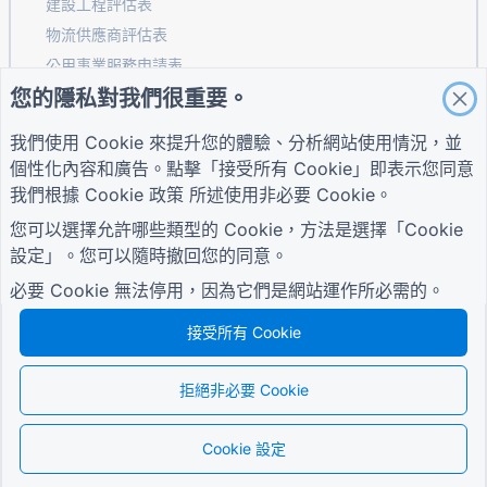
建設工程評估表
物流供應商評估表
公用事業服務申請表
您的隱私對我們很重要。
客戶參與表
我們使用 Cookie 來提升您的體驗、分析網站使用情況，並
個性化內容和廣告。點擊「接受所有 Cookie」即表示您同意
指南
公司
條款
我們根據
Cookie 政策
所述使用非必要 Cookie。
幫助中心
關於我們
條款
您可以選擇允許哪些類型的 Cookie，方法是選擇「Cookie
部落格
聯絡我們
隱私權政策
TIGER FORM指南
設定」。您可以隨時撤回您的同意。
Cookie 設定
加入社區
必要 Cookie 無法停用，因為它們是網站運作所必需的。
接受所有 Cookie
拒絕非必要 Cookie
© 2026 QR Form Generator. All rights reserved.
Cookie 設定