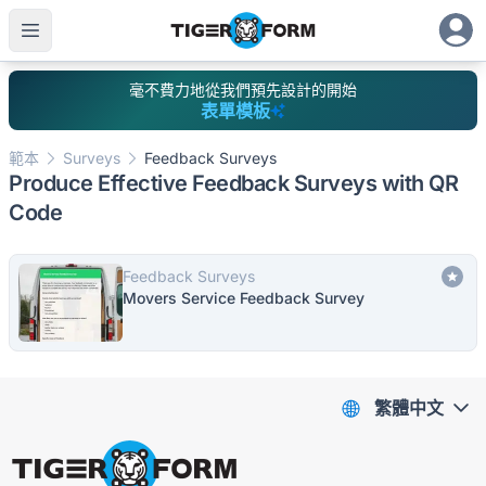
毫不費力地從我們預先設計的開始
表單模板
範本
Surveys
Feedback Surveys
Produce Effective Feedback Surveys with QR
Code
Feedback Surveys
Movers Service Feedback Survey
繁體中文