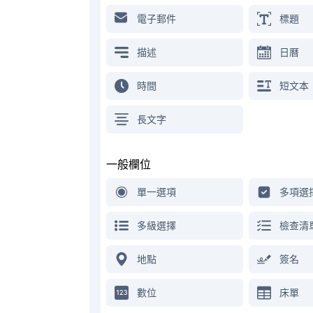
電子郵件
標題
描述
日曆
時間
短文本
長文字
一般欄位
單一選項
多項選
多級選擇
檢查清
地點
簽名
數位
床單