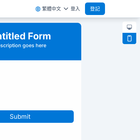
繁體中文
登入
登記
titled Form
scription goes here
Submit