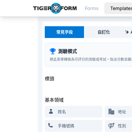
Forms
Template
可自訂的整合 QR 碼表單建立器
常見字段
自訂化
測驗模式
將此表單轉換為可評分的測驗或考試。指派分數並顯
標頭
基本領域
姓名
地址
手機號碼
性別