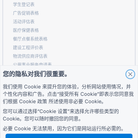
学生登记表
广告促销表格
活动评估表
医疗保健表格
餐厅点餐系统表格
建设工程评价表
物流供应商评估表
公用事业服务申请表
您的隐私对我们很重要。
客户参与表
我们使用 Cookie 来提升您的体验，分析网站使用情况，并
个性化内容和广告。点击“接受所有 Cookie”即表示您同意我
指南
公司
条款
们根据
Cookie 政策
所述使用非必要 Cookie。
帮助中心
关于我们
条款
您可以通过选择“Cookie 设置”来选择允许哪些类型的
博客
联系我们
隐私政策
Cookie。您可以随时撤回您的同意。
TIGER FORM指南
Cookie 设置
加入社区
必要 Cookie 无法禁用，因为它们是网站运行所必需的。