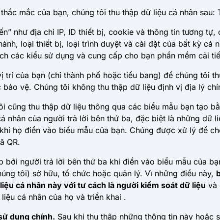
 thắc mắc của bạn, chúng tôi thu thập dữ liệu cá nhân sau: T
” như địa chỉ IP, ID thiết bị, cookie và thông tin tương tự, 
ành, loại thiết bị, loại trình duyệt và cài đặt của bất kỳ cá
ch các kiểu sử dụng và cung cấp cho bạn phần mềm cải tiế
vị trí của bạn (chỉ thành phố hoặc tiểu bang) để chúng tôi 
bảo vệ. Chúng tôi không thu thập dữ liệu định vị địa lý chí
i cũng thu thập dữ liệu thông qua các biểu mẫu bạn tạo bằn
 nhân của người trả lời bên thứ ba, đặc biệt là những dữ l
 khi họ điền vào biểu mẫu của bạn. Chúng được xử lý để c
mã QR.
p bởi người trả lời bên thứ ba khi điền vào biểu mẫu của b
úng tôi) sở hữu, tổ chức hoặc quản lý. Vì những điều này,
b
liệu cá nhân này với tư cách là người kiểm soát dữ liệu
và 
 liệu cá nhân của họ và triển khai .
sử dụng chính.
Sau khi thu thập những thông tin này hoặc 