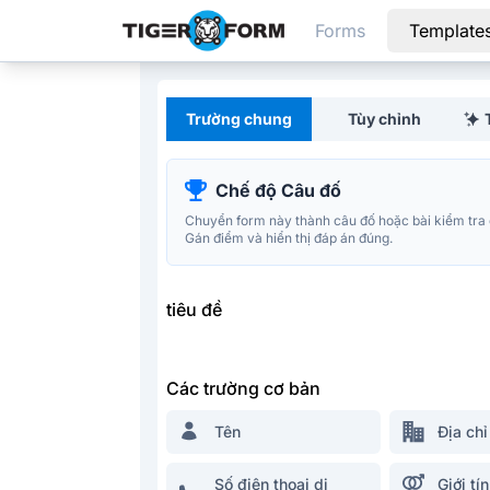
Forms
Template
Trình tạo biểu mẫu có thể tùy chỉnh với mã QR tích hợp
Trường chung
Tùy chỉnh
Chế độ Câu đố
Chuyển form này thành câu đố hoặc bài kiểm tra
Gán điểm và hiển thị đáp án đúng.
tiêu đề
Các trường cơ bản
Tên
Địa chỉ
Số điện thoại di
Giới tí