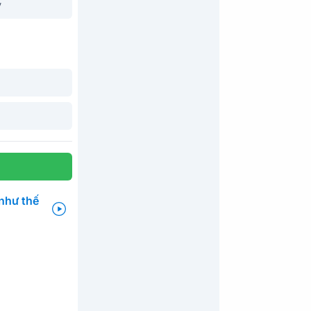
y
như thế