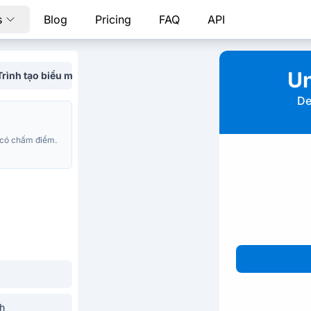
s
Blog
Pricing
FAQ
API
Un
Trình tạo biểu mẫu AI
De
 có chấm điểm.
nh