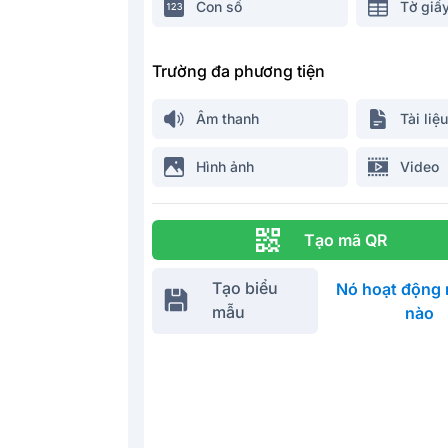
Con số
Tờ giấ
Trường đa phương tiện
Âm thanh
Tài liệu
Hình ảnh
Video
Tạo mã QR
Tạo biểu
Nó hoạt động 
mẫu
nào