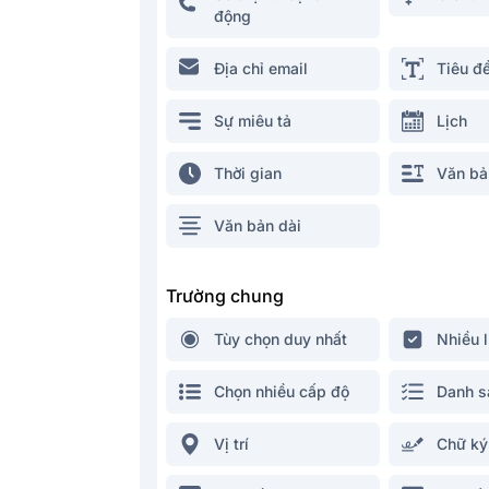
động
Địa chỉ email
Tiêu đ
Sự miêu tả
Lịch
Thời gian
Văn bả
Văn bản dài
Trường chung
Tùy chọn duy nhất
Nhiều 
Chọn nhiều cấp độ
Danh s
Vị trí
Chữ ký