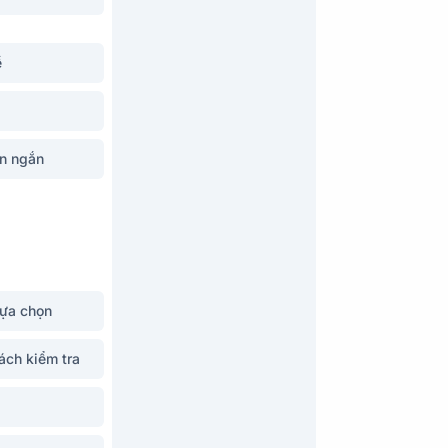
ề
n ngắn
lựa chọn
ách kiểm tra