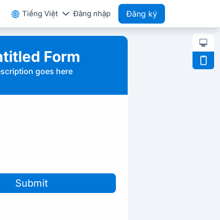
Tiếng Việt
Đăng nhập
Đăng ký
titled Form
scription goes here
Submit