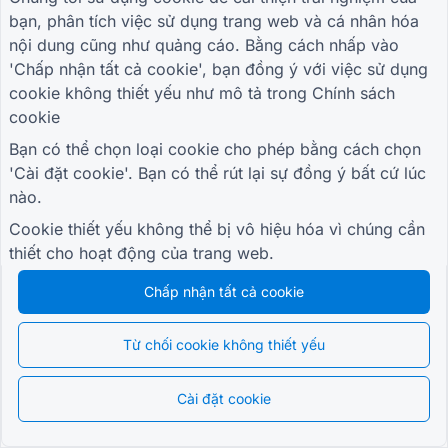
TÀI NGUYÊN
bạn, phân tích việc sử dụng trang web và cá nhân hóa
Mẫu khảo sát bán lẻ
nội dung cũng như quảng cáo. Bằng cách nhấp vào
Mẫu đăng ký sinh viên
'Chấp nhận tất cả cookie', bạn đồng ý với việc sử dụng
Mẫu khuyến mãi cho quảng cáo
cookie không thiết yếu như mô tả trong
Chính sách
cookie
Mẫu đánh giá sự kiện
Mẫu chăm sóc sức khỏe
Bạn có thể chọn loại cookie cho phép bằng cách chọn
'Cài đặt cookie'. Bạn có thể rút lại sự đồng ý bất cứ lúc
Mẫu hệ thống đặt hàng nhà hàng
nào.
Mẫu đánh giá dự án xây dựng
Cookie thiết yếu không thể bị vô hiệu hóa vì chúng cần
Mẫu đánh giá nhà cung cấp dịch vụ Logistics
thiết cho hoạt động của trang web.
Mẫu yêu cầu dịch vụ cho các tiện ích
Biểu mẫu tương tác với khách hàng
Chấp nhận tất cả cookie
Từ chối cookie không thiết yếu
HƯỚNG DẪN
CÔNG TY
ĐIỀU KHOẢN
Trung tâm trợ giúp
Về chúng tôi
Điều khoản
Cài đặt cookie
Blog
Liên hệ với chúng tôi
Chính sách bảo mật
TIGER FORM Hướng
Cài đặt cookie