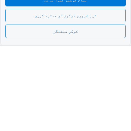
غیر ضروری کوکیز کو مسترد کریں
کوکی سیٹنگز
Urdu
سب سے زیادہ ترقی یافتہ
QR Form Generator Online
لوپ میں رہیں
ہمارے نیوز لیٹر کے لیے سائن اپ کریں اور
پروموز، اپ ڈیٹس اور ٹپس کے بارے میں سننے
والے پہلے فرد بنیں۔