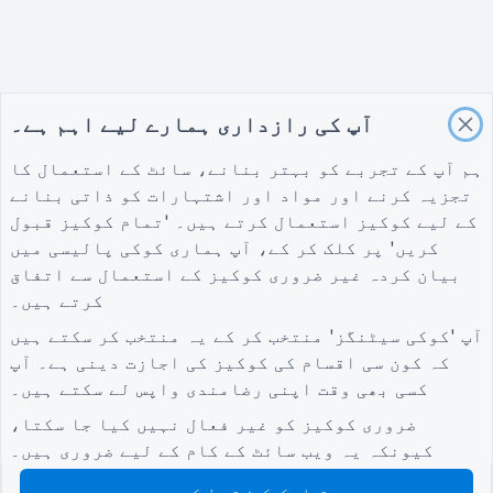
آپ کی رازداری ہمارے لیے اہم ہے۔
ہم آپ کے تجربے کو بہتر بنانے، سائٹ کے استعمال کا
تجزیہ کرنے اور مواد اور اشتہارات کو ذاتی بنانے
کے لیے کوکیز استعمال کرتے ہیں۔ 'تمام کوکیز قبول
کریں' پر کلک کر کے، آپ ہماری
کوکی پالیسی
میں
بیان کردہ غیر ضروری کوکیز کے استعمال سے اتفاق
کرتے ہیں۔
آپ 'کوکی سیٹنگز' منتخب کر کے یہ منتخب کر سکتے ہیں
کہ کون سی اقسام کی کوکیز کی اجازت دینی ہے۔ آپ
کسی بھی وقت اپنی رضامندی واپس لے سکتے ہیں۔
ضروری کوکیز کو غیر فعال نہیں کیا جا سکتا،
کیونکہ یہ ویب سائٹ کے کام کے لیے ضروری ہیں۔
تمام کوکیز قبول کریں