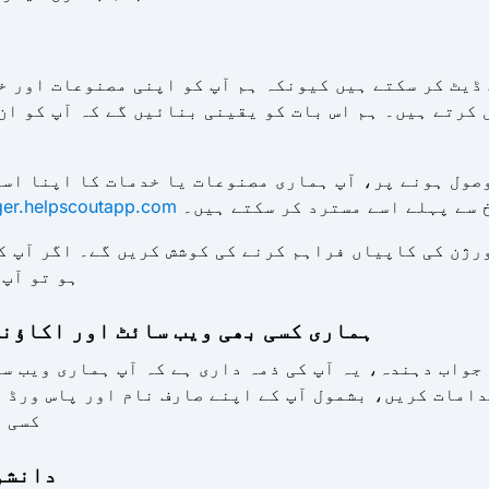
 ڈیٹ کر سکتے ہیں کیونکہ ہم آپ کو اپنی مصنوعات اور خ
کرتے ہیں۔ ہم اس بات کو یقینی بنائیں گے کہ آپ کو ان
وصول ہونے پر، آپ ہماری مصنوعات یا خدمات کا اپنا اس
 سے پہلے اسے مسترد کر سکتے ہیں۔
ger.helpscoutapp.com
رژن کی کاپیاں فراہم کرنے کی کوشش کریں گے۔ اگر آپ ک
ہو تو آپ 
3. ہماری کسی بھی ویب سائٹ اور اکاؤ
جواب دہندہ، یہ آپ کی ذمہ داری ہے کہ آپ ہماری ویب سا
امات کریں، بشمول آپ کے اپنے صارف نام اور پاس ورڈ ک
کسی ب
4. دان