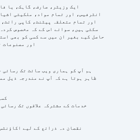
ایک وزیٹر، صارف، گاہک، یا فار
انٹرفیس، اور تمام مواد، ملکیتی اشیاء
اور تمام متعلقہ پیٹنٹ، کاپی رائٹ، ٹ
سکتی ہیں، سوائے اس کے کہ مخصوص کردہ
حاصل کیے بغیر ان میں سے کسی کو بھی است
اور مصنوعات ت
ہم آپ کو ہماری ویب سائٹ تک رسائی 
ظاہر ہوتا ہے کہ آپ نے مندرجہ ذیل مم
کسی
خدمات کے مشترکہ علاقوں تک رسائی،
نقصان دہ ذرائع کے لیے اکاؤنٹس 