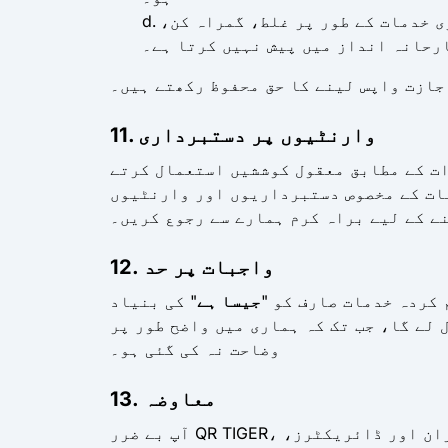
ی خدمات کے طور پر غلط، گمراہ کن،
رحانہ انداز میں پیش نہیں کرتا ہے۔
اجازت واپس لینے کا حق محفوظ رکھتے ہیں۔
11. وارنٹیوں پر دستبرداری
ات کے مطابق معقول کوششیں استعمال کرتے
مات کے مخصوص دستبرداریوں اور وارنٹیوں
ے کے لیے براہ کرم ہمارے سے رجوع کریں۔
12. واجبات پر حد
کردہ خدمات صارف کو "
جیسا ہے
" کی بنیاد
لے گا، جب تک کہ ہماری میں واضح طور پر
وضاحت نہ کی گئی ہو۔
13. معاوضہ
آپ بے ضرر QR TIGER، اس کے ملحقہ اداروں، ذیلی اداروں، اور متعلقہ لائسنس دہندگان، سروس فراہم کنندگان، افسران اور ڈائریکٹرز،