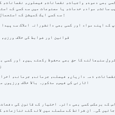
کسی بھی دعوے، واجبات، نقصانات، فیصلوں، نقصانات، کے
ب سائٹ، مواد، خدمات، یا مصنوعات میں سے کسی کے استع
سے کسی ایک کمیشن کے استعمال سے پیدا ہونے والے اخراجات یا اخراجات :
آپ کے اپنے مواد اور کسی بھی دانشورانہ املاک سے پیدا 
قوانین اور ضوابط کی خلاف ورزی، 
رول سنبھالنے کا حق بھی محفوظ رکھتے ہیں، اور کسی بھ
ز
قصانات، ذمہ داریاں، فیصلے، جرمانے، جرمانے، اخراج
اٹارنی کی فیس، مذکورہ بالا خلاف ورزیوں می
س کے برعکس کسی بھی دائرہ اختیار کے قانون کی دفعات 
ائیں گی۔ ان شرائط کے سلسلے میں لائے گئے تنازعات، ک