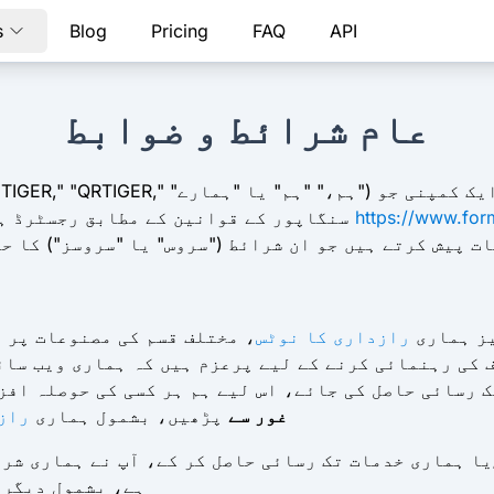
s
Blog
Pricing
FAQ
API
عام شرائط و ضوابط
https://www.for
سنگاپور کے قوانین کے مطابق رجسٹرڈ ہے۔ ہم مختلف ویب سائٹس چلاتے ہیں، بشمول
ت پیش کرتے ہیں جو ان شرائط ("سروس" یا "سروسز") کا ح
یز ہماری
رازداری کا نوٹس
، مختلف قسم کی مصنوعات پر لاگو ہو
 رسائی حاصل کی جائے، اس لیے ہم ہر کسی کی حوصلہ افزا
غور سے
پڑھیں، بشمول ہماری
راز
یا ہماری خدمات تک رسائی حاصل کر کے، آپ نے ہماری شر
ہے، بشمول دیگر 