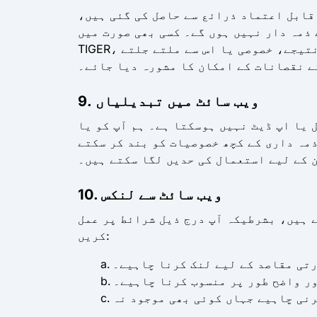
 قابل اعتماد ذرائع سے حاصل کی گئی ہیں،
ہ دار نہیں ہوں گے۔ کسی بھی صورت میں QR
TIGER، اس کے متعلقہ کارپوریشنز، ایجنٹس یا ملازمین آپ یا کسی اور کے ذمہ دار نہیں ہوں گے کسی بھی نتیجے، خصوصی یا اس سے ملتے جلتے
ے نقصانات کے امکان کا مشورہ دیا جائے۔
9. ویب سائٹ میں تبدیلیاں
 یا اپ ڈیٹ نہیں ہوسکتا ہے۔ ہم آپ کو یا
مہ داری کے کچھ خصوصیات کو بند کر سکتے
 کے لیے استعمال کی حدیں لگا سکتے ہیں۔
10. ویب سائٹ سے لنکس
 ہیں، بشرطیکہ آپ درج ذیل شرائط پر عمل
کریں:
رتی مقاصد کے لیے لنک کرنا چاہیے۔
ور واضح طور پر منسوب کرنا چاہیے۔
رنی چاہیے جہاں کوئی بھی موجود نہ
ہو۔