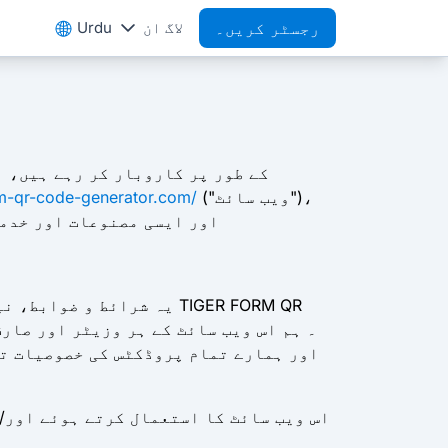
رجسٹر کریں۔
لاگ ان
Urdu
("ویب سائٹ")،
m-qr-code-generator.com/
اور ایسی مصنوعات اور خدما
یہ شرائط و ضوابط، ن
اور ہمارے تمام پروڈکٹس کی خصوصیات تک
اس ویب سائٹ کا استعمال کرتے ہوئے اور/