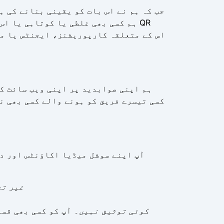
جب کہ ہم نے اس بات کو یقینی بنانے کی ہ
ہم کسی بھی غلطی یا کوتاہی یا اس 
ہم اپنی صوابدید پر اپنی ویب سائٹ کے
کسی تیسرے فریق کو ہونے والے کسی بھی ن
آپ اپنے سوشل میڈیا اکاؤنٹس اور دی
غیر تج
کوئی توثیق نہیں
۔ آپ کو کسی بھی قس