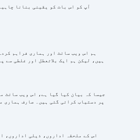
آپ کو اس بات کو یقینی بنانا چاہیے
ہم اس ویب سائٹ اور ہماری فراہم کردہ
ہیں، لیکن ہم ایک بلاتعطل اور غلطی سے 
جیسا کہ بیان کیا گیا ہے، اس ویب سائٹ م
پر دستیاب کرائی گئی ہیں۔ صارف ہماری مص