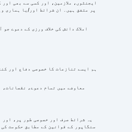
ایجنٹوں، ملازمین، اور کسی سے بھی اور 
پر متفق ہیں۔ ان شرائط اور/یا ہماری وی
املاک دانش کی خلاف ورزی کے دعوے جو 
ہم ایسے تنازعات کا خصوصی دفاع اور کنٹ
معاوضے میں تمام دعوے، نقصانات، ن
یہ شرائط صرف اور خصوصی طور پر، اور ا
سنگاپور کے قوانین کے مطابق حکومت کی ج