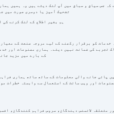
 کہ جس سیاق و سباق میں آپ لنک دیتے ہیں وہ ہمیں ہمار
تضحیک آمیز یا دوسری صورت میں جا
ہم بغیر اطلاع کے لنک کرنے کی 
 خدمات کو برقرار رکھنے کے لیے مروجہ صنعت کے معیار
پاک تجربے کی ضمانت نہیں دیتے۔ ہماری مصنوعات اور خد
کے بارے میں مزید جانن
یں پائی جانے والی معلومات کے ساتھ ساتھ ہماری فراہم 
نوعات اور ویب سائٹ کے استعمال سے وابستہ خطرات مول 