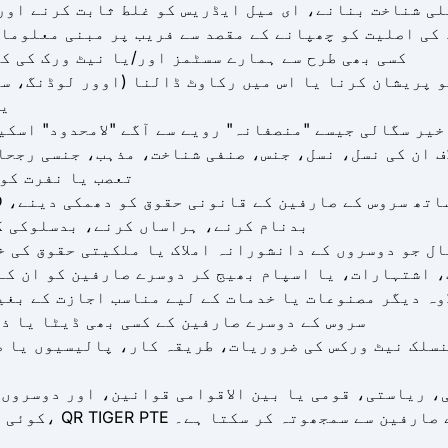
لی شناخت بنانے، ای میل ایڈریس کو غلط ثابت کرنے اور
کسی بھی طرح سے ہمارے سسٹمز اور/یا نیٹ ورک کی ک
 پریشان کرنا یا اس میں رکاوٹ ڈالنا (اوور لوڈنگ، سر
یا
۔ LTD. حل، خصوصیات، یا خیر سگالی جیسے "منصفانہ" رویے سے آگے "لامحدود" اسک
اف ان کی نسل، نسل، جنس، صنفی شناخت، مذہب، جنسی رجحا
تعصب یا نفرت کو
بدنام کرنے، ہراساں کرنے، بدسلوکی کر
ل جو دوسروں کے دانشورانہ املاک یا ملکیتی حقوق کی خ
 اشتہارات، یا اسپام بھیج کر دوسرے صارفین کو ان کے
اوہ دیگر مصنوعات یا خدمات کے لیے مناسب اجازت کے بغ
سروس کے دوسرے صارفین کے کسی بھی ڈیٹا یا ذ
، ریاستی، قومی یا بین الاقوامی قوانین، اور دوسروں 