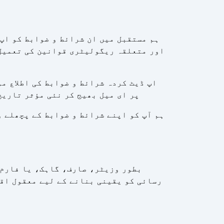
ہم مستقبل میں ان شرائط و ضوابط کو اپ
اور متعلقہ ریگولیٹری قوانین کی تعمیل 
اپ ڈیٹ کردہ شرائط و ضوابط کی اطلاع م
پر ای میل بھیج کر نئی مؤثر تاریخ
ہم آپ کو اپنے شرائط و ضوابط کے پچھلے و
بطور وزیٹر، صارف، گاہک، یا فارم 
رسائی کو یقینی بنانے کے لیے معقول اقد