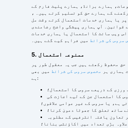
وعات، ہمارے برانڈ، ہمارے پلیٹ فارم کے
کھنے کے ہمارے حق کو تسلیم کرتے ہیں۔ ،
پر یا ہماری خدمات استعمال کرتے وقت مل
ے قوانین۔ آپ ہماری پیشگی واضح رضامندی
اس ویب سائٹ کا استعمال یا ہماری خدمات
 سروس کی شرائط
میں فراہم کیے گئے ہیں۔
5. ممنوعہ استعمال
حق محفوظ رکھتے ہیں جب یہ معقول طور پر
ت ہماری ہر
مخصوص سروس کی شرائط
میں بھی
ہے:
 ورزی کے ذریعے سروس کا استعمال؛
س کا استعمال جن کے لیے اجازت کی
ی ہے، یا سروس کے غیر عوامی علاقوں؛
ے ساتھ تعلق کا جھوٹا دعویٰ کرنا؛
ر تعاون یافتہ انٹرفیس کے مطلوبہ
علاوہ بڑی تعداد میں اکاؤنٹس بنانا؛