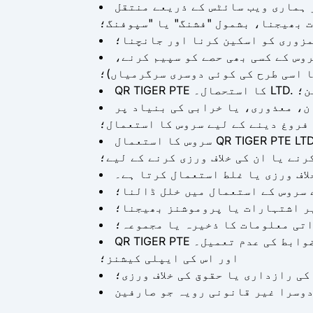
 ہماری ویب سائٹس کے ذریعے منتقل
مزوری کو اسکین کرنا اور جانچنا؛
وس کے کسی بھی حصے کو سپیم کرنے،
 اسی طرح کی کوئی دوسری سرگرمیاں)؛
ین؛
ن، معذوری، یا خرابی کی بنیاد پر
 فروغ دینے کے لیے سروس کا استعمال؛
سروس کا استعمال QR TIGER PTE LTD کے نمائندوں اور عملے کے ساتھ ساتھ سروس کے صارفین کے قانونی حقوق کو دھمکی دینے،
نے یا ان کی خلاف ورزی کرنے کے لیے؛
لاف ورزی یا غلط استعمال کرتا ہے۔
 سروس کے استعمال میں خلل ڈالنا؛
یر اشتہارات یا پروموشنز بھیجنا؛
اتی معلومات کا ذخیرہ یا مجموعہ؛
QR TIGER PTE سے منسلک نیٹ ورکس کی ضروریات، طریقہ کار، پالیسیوں یا ضوابط کی عدم تعمیل۔ LTD، بشمول اس کی ویب سائٹس
اور اس کی ایپلی کیشنز؛
کی رازداری یا حقوق کی خلاف ورزی؛