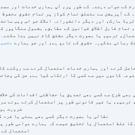
م کے جواب دہندہ کے طور پر، آپ ہماری خدمات اور مصن
 کے آپریشن سے متعلق تمام کوڈز پر تمام حقوق محفوظ ر
ریڈ مارک، اور دیگر دانشورانہ املاک جو اس ویب سائٹ 
، تمام قابل اطلاق قوانین کے مطابق، بشمول سنگاپور ک
عمال، ترمیم یا بصورت دیگر مشتق کام نہیں بنا سکتے۔ 
ک رسائی مذکورہ حقوق کے تابع ہے، اور جو ہمارے
مخصوص
حاصل کرنے اور ہماری خدمات استعمال کرنے سے روکنے کا 
نوعہ کاموں میں سے کسی کا ارتکاب کیا ہے، جن کی وضاح
 بھی طرح سے کسی بھی تصدیق یا حفاظتی اقدامات کی خلاف
 ترمیم، یا غیر قانونی طور پر استعمال کرتے ہوئے سرو
ضرورت ہوت
نقالی یا بصورت دیگر کسی بھی ہستی یا فرد ک
کا غلط استعمال یا تخلیق جیسے کہ ہمارے عوامی طور پ
استعمال کے 