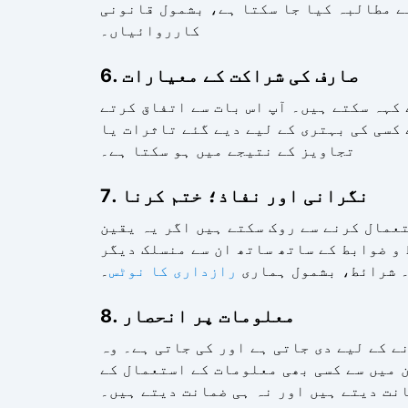
سے مطالبہ کیا جا سکتا ہے، بشمول قانونی
کارروائیاں۔
6. صارف کی شراکت کے معیارات
کہہ سکتے ہیں۔ آپ اس بات سے اتفاق کرتے
 کسی کی بہتری کے لیے دیے گئے تاثرات یا
تجاویز کے نتیجے میں ہو سکتا ہے۔
7. نگرانی اور نفاذ؛ ختم کرنا
تعمال کرنے سے روک سکتے ہیں اگر یہ یقین
 و ضوابط کے ساتھ ساتھ ان سے منسلک دیگر
۔ شرائط، بشمول ہماری
رازداری کا نوٹس
۔
8. معلومات پر انحصار
 کے لیے دی جاتی ہے اور کی جاتی ہے۔ وہ
 میں سے کسی بھی معلومات کے استعمال کے
نت دیتے ہیں اور نہ ہی ضمانت دیتے ہیں۔