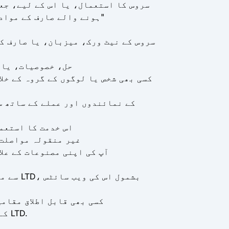
سروس کا استعمال، یا اس کے لیے، جع
ہونے والے صارف کے مواد کی اصلیت کو چھپانے کے مقصد سے فریب پر مبنی معلومات بھیجنا، بشمول "فشنگ" یا "سپوفنگ؛"
سروس کے نیٹ ورک، میزبان، یا صارف کو
QR TIGER PTE کا استحصال
کسی بھی شخص یا لوگوں کے گروہ کے خل
اس خدمت کا استعما
غیر منقولہ مواصلت،
آپ کی اپنی مصنوعات کے عل
کسی بھی قابل اطلاق مقامی
کوئی دوسرا غیر قانونی رویہ جو صارفین، QR TIGER PTE کے صارفین سے سمجھوتہ کر سکتا ہے۔ LTD.