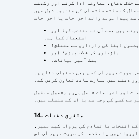
 خلاف دفاع، معاوضہ ادا کرنے اور رکھنے
مال کے ساتھ ساتھ آپ کی مندرجہ ذیل میں
ہوتے ہیں جسے آپ نے منتخب کیا اور
استعمال کیا ہے۔
بشمول ڈیٹا کی رازداری سے متعلق؛
رازداری کی خلاف ورزی؛ اور
ہتک آمیز بیانات۔
ی صورت میں، آپ کسی بھی دستیاب دفاع پر
ور دینے میں ہمارے ساتھ تعاون کریں گے۔
ات اور اخراجات شامل ہیں، بشمول معقول
ں سے کسی کی وجہ سے یا اس کے سلسلے میں۔
14. متفرق دفعات
کے انتخاب یا تصادم کی پرواہ کیے بغیر،
ارروائیوں یا مقدمہ کی صورت میں، آپ اس