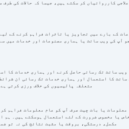
علاجی کارروائیاں کر سکتے ہیں، جیسا کہ حالات کی طرف 
عات کے بارے میں تجاویز یا تاثرات فراہم کرنے کے لیے 
جو آپ کی ویب سائٹ یا ہماری مصنوعات اور خدمات میں سے
 ویب سائٹ تک رسائی حاصل کرنے اور ہماری خدمات کا اس
 سائٹ کا استعمال اور ہماری خدمات تک رسائی ان شرائط
متعلقہ پالیسیوں کی خلاف ورزی کرتی ہے
معلومات یا بات چیت صرف آپ کو عام معلومات فراہم کرنے
اص یا مخصوص ضرورت کے لئے استعمال ہوسکتے ہیں۔ ہم ان
مکمل، درستگی، بروقت یا مثبت نتائج کی نہ تو ضما