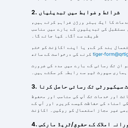
2. شرائط و ضوابط میں تبدیلیاں
دمات کا ایک بہتر ورژن فراہم کرتے ہیں،
 مستقبل کی تبدیلیوں کے بارے میں مناسب
طریقے سے آگاہ کیا جائے گا۔
تعمال بند کر کے، یا اپنے اکاؤنٹ کو ختم
tiger-form@qrti
کرنے کی درخواست کے ساتھ
و ان تک رسائی کے بارے میں مدد کی ضرورت
ہماری سپورٹ ٹیم سے رابطہ کر سکتے ہیں۔
نٹ سیکیورٹی تک رسائی حاصل کرنا
ئٹ اور خدمات تک آپ کی مناسب اور محفوظ
ی اسناد کی حفاظت کیسے کریں، اور آپ کے
ھی غیر مجاز استعمال کو روکیں۔ اکاؤنٹ
شورانہ املاک کے حقوق/ٹریڈ مارکس