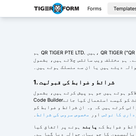
Forms
Template
ہم QR TIGER PTE LTD. ہیں، QR TIGER ("QR TIGER," "QRTIGER," "ہم،" "ہم" یا "ہمارے") کے طور پر کاروبار کر رہے ہیں، ایک کمپنی جو
والہ دیتے ہیں یا ان سے منسلک ہوتے ہیں۔
1. شرائط و ضوابط کی قبولیت
تے ہیں جو ہم پیش کرتے ہیں، بشمول TIGER FORM QR
Code Builder۔ ہم اس ویب سائٹ کے ہر وزیٹر اور صارف کی رہنمائی کرنے کے لیے پرعزم ہیں کہ ہماری ویب سائٹ کو کیسے استعمال کیا جائے
ئی کرتے ہیں کہ وہ ان شرائط و ضوابط کو
داری کا نوٹس
اور
مخصوص سروس کی شرائط
۔
ائط و ضوابط کے
پابند
ہونے پر اتفاق کیا
پالیسیوں کا جو یہاں حوالہ دیا گیا ہے۔