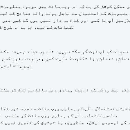
ر ممکن کوشش کی ہے کہ اس ویب سائٹ میں موجود معلومات
معلومات کے استعمال سے حاصل ہونے والے نتائج کے لیے ذم
نقصانات کے لیے، چاہے اس طرح ک
 مواد کو اپ ڈیٹ کر سکتے ہیں۔ تاہم، مواد ہمیشہ مکمل
قصان، نقصان، یا تکلیف کے لیے کسی بھی وقت بغیر کسی ذ
ہیں یا صارفین
گر نیٹ ورکس کے ذریعے ہماری ویب سائٹ سے لنک کر سکتے
ارتی استعمال
۔ آپ کو ہماری ویب سائٹ سے صرف غیر تجا
مناسب انتساب
۔ آپ کو ہماری ویب سائٹ کو مناسب ا
م کی ایسوسی ایشن، منظوری، یا توثیق کی تجویز نہیں ک