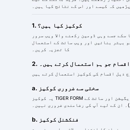
ڑھیں کہ کیسے اور اس کے نتائج کیا ہیں۔
1. کوکیز کیا ہیں؟
 سکے جسے وہی ڈومین رکھنے والا ویب سرور
و بہتر بنائیں اور ویب سائٹ کے استعمال
کا تجزیہ کریں۔
ی اقسام جو ہم استعمال کرتے ہیں۔
a. سختی سے ضروری کوکیز
یہ کوکیز TIGER FORM کی فعالیت کے لیے ضروری ہیں اور سائٹ کی بنیادی خصوصیات فراہم کرتی ہیں (جیسے صفحہ نیویگیشن اور سائٹ کے
۔ ان کے لیے آپ کی رضامندی ضروری نہیں۔
b. فنکشنل کوکیز
سے زبان کا انتخاب، علاقہ یا حسب ضرورت