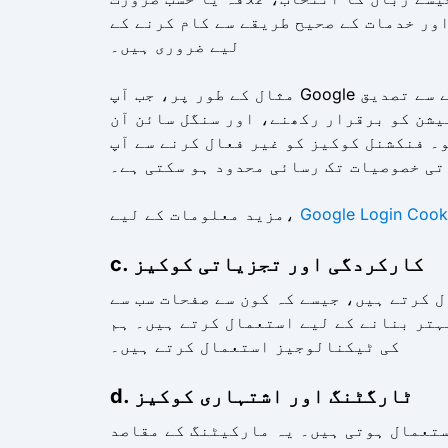
ور خدمات کے صحیح طریقے سے کام کرنے کے
لیے ضروری ہیں۔
مثال کے طور پر، جب آپ Google لاگ ان کا استعمال کرتے ہوئے سائن ان کرتے ہیں، تو فنکشنل کوکیز آپ کی شناخت کو محفوظ طریقے سے تصدیق
 اور سنگل سائن آن (SSO) جیسی خصوصیات کی حمایت کے لیے ضروری ہیں۔ یہ کوکیز Google کے
 کوکیز کو غیر فعال کرنے سے آپ Google لاگ ان
تی خصوصیات تک رسائی محدود ہو سکتی ہے۔
Google Login Cook
مزید معلومات کے لیے،
c. کارکردگی اور تجزیاتی کوکیز
 کرتے ہیں، جیسے کہ کون سے صفحات سب سے
ستعمال کرتے ہیں۔ ہم Google Analytics اور اسی طرح
کی ٹیکنالوجیز استعمال کرتے ہیں۔
d. ٹارگٹنگ اور اشتہاری کوکیز
ستعمال ہوتی ہیں۔ یہ مارکیٹنگ کے مقاصد