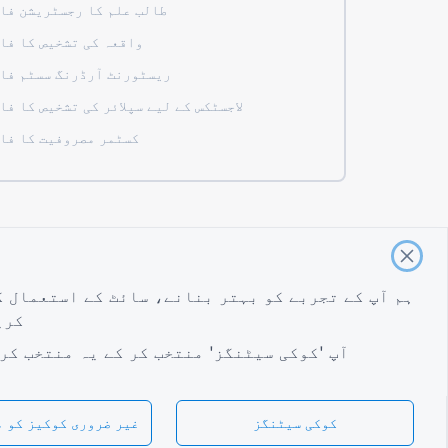
طالب علم کا رجسٹریشن فا
واقعہ کی تشخیص کا فا
ریسٹورنٹ آرڈرنگ سسٹم فا
لاجسٹکس کے لیے سپلائر کی تشخیص کا فا
کسٹمر مصروفیت کا فا
شرائط
شرائط
رازداری کی پالیسی
کوکی سیٹنگز
ہم آپ کے تجربے کو بہتر بنانے، سائٹ کے استعمال ک
کری
آپ 'کوکی سیٹنگز' منتخب کر کے یہ منتخب کر
کوکی سیٹنگز
غیر ضروری کوکیز کو م