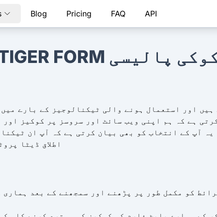
s
Blog
Pricing
FAQ
API
TIGER FOR کوکی پالیسی
رتی ہے کہ ہم اپنی ویب سائٹ اور سروسز پر کوکیز اور 
 آپ کے انتخاب کو بھی بیان کرتی ہے کہ آپ ان ٹیکنالوجیز کے بارے می
اطلاق ڈیٹا پروٹ
رائط کو مکمل طور پر پڑھنے اور سمجھنے کے بعد ہماری 
ر کے ہمارے پلیٹ فارم کی کوکیز کو مسترد کرنے کا مکم