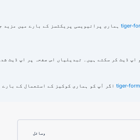
tiger-f
دیکھیں یا
ہماری پرائیویسی پریکٹسز کے بارے میں مزید ج
و اپ ڈیٹ کر سکتے ہیں۔ تبدیلیاں اس صفحہ پر اپ ڈیٹ شد
tiger-for
اگر آپ کو ہماری کوکیز کے استعمال کے بارے میں کوئی سوال یا خدشات ہیں تو براہ کرم
وسائل