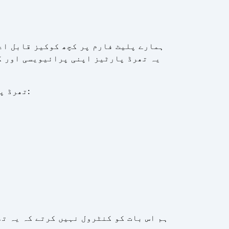
ہمارے پلیٹ فارم پر کچھ کوکیز قابل اع
یہ تھرڈ پارٹیز اپنی پرائیویسی اور ک
تھرڈ پارٹیز اور ان کی کوکی پریکٹسز کی تازہ ترین فہرست کے لیے ہماری تھرڈ پارٹی کوکی لسٹ دیکھیں:
ہم اس بات کو کنٹرول نہیں کرتے کہ یہ ت