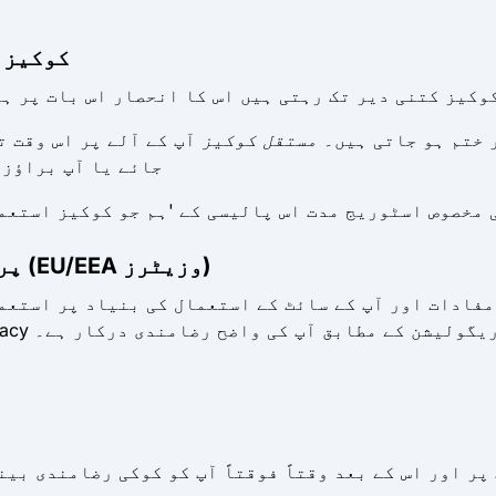
3. کوکی
وکیز کتنی دیر تک رہتی ہیں اس کا انحصار اس بات پر ہے
 ختم ہو جاتی ہیں۔
مستقل کوکیز
آپ کے آلے پر اس وقت ت
جائے یا آپ براؤزر
 مخصوص اسٹوریج مدت اس پالیسی کے 'ہم جو کوکیز استعم
4. پروسیسنگ کے لیے قانونی بنیادیں (EU/EEA وزیٹرز)
مفادات اور آپ کے سائٹ کے استعمال کی بنیاد پر استعم
ے لیے، GDPR کے آرٹیکل 6(1)(a) اور ePrivacy ریگولیشن کے مطابق آپ کی واضح رضامندی درکار ہے۔