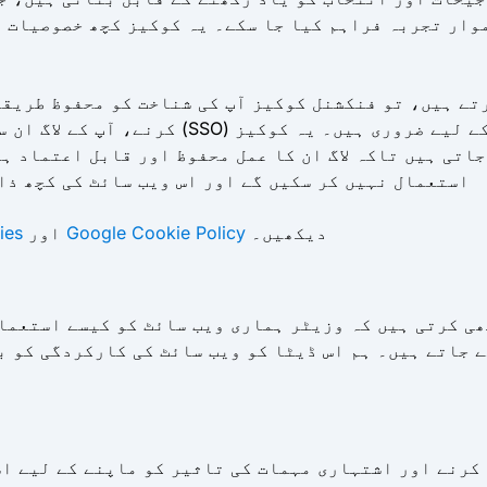
وار تجربہ فراہم کیا جا سکے۔ یہ کوکیز کچھ خصوصیات ا
کرنے، آپ کے لاگ ان سیشن کو برقرار رکھنے،
ی ہیں تاکہ لاگ ان کا عمل محفوظ اور قابل اعتماد ہو۔ فنکشنل
استعمال نہیں کر سکیں گے اور اس ویب سائٹ کی کچھ ذا
دیکھیں۔
Google Cookie Policy
اور
ies
ی کرتی ہیں کہ وزیٹر ہماری ویب سائٹ کو کیسے استعمال
تے ہیں۔ ہم اس ڈیٹا کو ویب سائٹ کی کارکردگی کو بہتر بنانے کے لیے ا
کرنے اور اشتہاری مہمات کی تاثیر کو ماپنے کے لیے ا