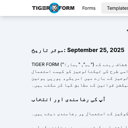
Forms
Template
موثر تاریخ: September 25, 2025
TIGER FORM ("ہم", "ہمارا") میں، ہم آپ کی پرائیویسی کی قدر کرتے ہیں اور استعمال ہونے والی ٹیکنالوجیز کے بارے میں شفاف رہنے کے
اسی طرح کی ٹیکنالوجیز کو کیسے استعمال
ں امریکی، یورپی یونین (بشمول GDPR) اور دیگر قابل
یکشن قوانین کے مطابق کیا کر سکتے ہیں۔
آپ کی رضامندی اور انتخاب
کوکیز کے استعمال پر رضامندی دیتے ہیں۔
ل اختیار رکھتے ہیں۔ مزید جاننے کے لیے