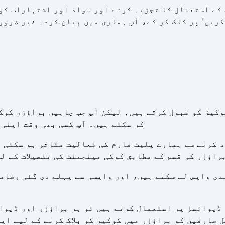
 کے استعمال کا تجزیہ کرنے اور مواد اور اشتہارات کو
کریں' پر کلک کر کے، آپ ہماری میں بیان کردہ غیر ضرور
وکیز کو قبول کرتے ہیں، لیکن آپ جب چاہیں براؤزر کوک
کر سکتے ہیں۔ آپ کسی بھی وقت اپنی 
 کرنے سے ہمارے پلیٹ فارم کی فعالیت متاثر ہو سکتی ہ
راؤزر کی قسم کے مطابق کوکی مینجمنٹ کی تفصیلات کے ل
 ڈیوائسز پر استعمال کرتے ہیں تو ہر براؤزر اور ڈیوا
 صارفین کو براؤزر میں کوکیز کو بلاک کرنے کے لیے اپ