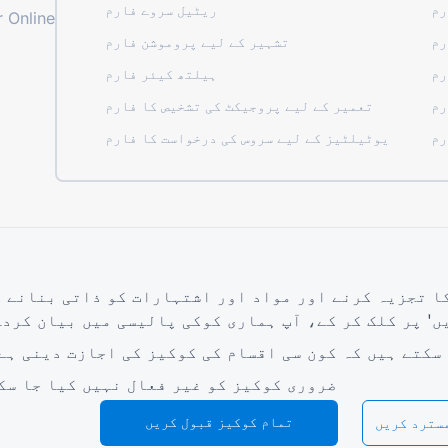
رم
ریٹیل سروے فارم
 Online
رم
تشہیر کے لیے پروموشن فارم
رم
ہیلتھ کیئر فارم
رم
تعمیر کے لیے پروجیکٹ کی تشخیص کا فارم
رم
یوٹیلٹیز کے لیے سروس کی درخواست کا فارم
کمپنی
گائیڈز
ہمارے بارے میں
امدادی مرکز
ہم سے رابطہ کریں۔
بلاگ
TIGER FORM گائیڈ
ا تجزیہ کرنے اور مواد اور اشتہارات کو ذاتی بنانے 
ں' پر کلک کر کے، آپ ہماری
کوکی پالیسی
میں بیان کردہ
 سکتے ہیں کہ کون سی اقسام کی کوکیز کی اجازت دینی ہے
ضروری کوکیز کو غیر فعال نہیں کیا جا سک
© 2026 QR Form Generator. All rights reserved.
تمام کوکیز قبول کریں
سترد کریں