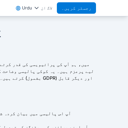
رجسٹر کریں۔
لاگ ان
Urdu
M
لیے پرعزم ہیں۔ یہ کوکی پالیسی وضاحت ک
کرتے ہیں۔ یہ
آپ اس پالیسی میں بیان کردہ ش
آپ اپنے براؤزر کی سیٹنگز کو تبدیل ک