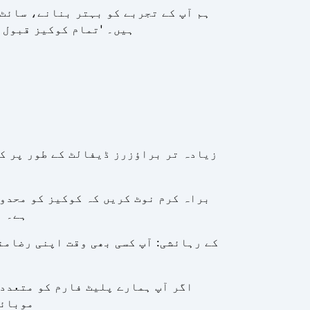
ہم آپ کے تجربے کو بہتر بنانے، سائٹ
ہیں۔ 'تمام کوکیز قبول 
زیادہ تر براؤزرز ڈیفالٹ کے طور پر ک
براہ کرم نوٹ کریں کہ کوکیز کو محدود
ہے۔ ب
اگر آپ ہمارے پلیٹ فارم کو متعدد
موبائل