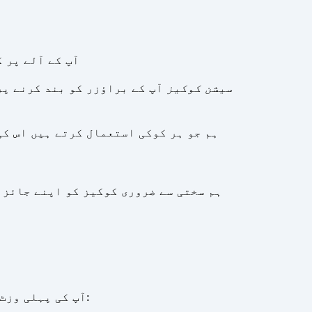
آپ کے آلے پر ک
سیشن کوکیز
آپ کے براؤزر کو بند کرنے پر
ہم جو ہر کوکی استعمال کرتے ہیں اس کی
ہم سختی سے ضروری کوکیز کو اپنے جائز 
ک
آپ کی پہلی وزٹ پر اور اس کے بعد وقتاً فوقتاً آپ کو کوکی رضامندی بینر نظر آئے گا جس میں درج ذیل پیغام ہوگا: