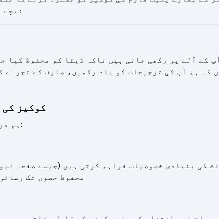
نیچے پ
 کے آلے پر رکھی جاتی ہیں تاکہ ڈیٹا کو محفوظ کیا جا
 کہ ہم آپ کی ترجیحات کو یاد رکھیں، صارف کے تجربے ک
2. کوکیز ک
ہم درج ذیل اقسام کی کوکیز استعمال کرتے ہیں:
محفوظ حصوں تک رسائی)
جیحات اور انتخاب کو یاد رکھنے کے قابل بناتی ہیں، جی