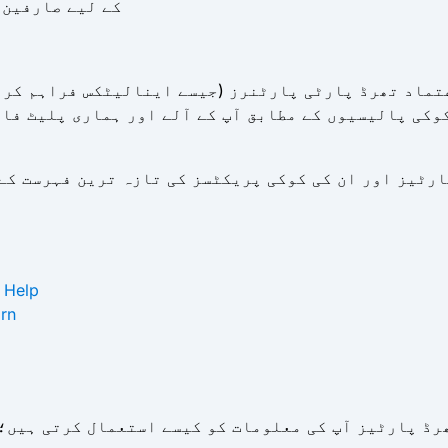
کے لیے صارفین 
تماد تھرڈ پارٹی پارٹنرز (جیسے اینالیٹکس فراہم کرن
وکی پالیسیوں کے مطابق آپ کے آلے اور ہماری پلیٹ فار
 Help
arn
ھرڈ پارٹیز آپ کی معلومات کو کیسے استعمال کرتی ہیں؛