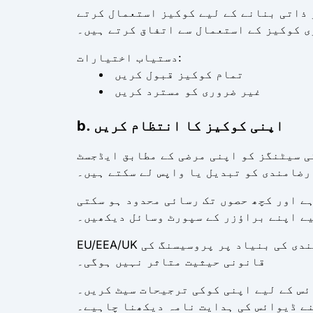
 ذاتی بنانے کے لیے کوکیز استعمال کرتے
ی کوکیز کے استعمال سے اتفاق کرتے ہیں۔
دستیاب اختیارات:
تمام کوکیز قبول کریں
غیر ضروری کو مسترد کریں
b. اپنی کوکیز کا انتظام کریں
ی سیٹنگز کو اپنی مرضی کے مطابق ایڈجسٹ
رضامندی کو تبدیل یا واپس لے سکتے ہیں۔
ے اور کچھ حصوں تک رسائی محدود ہو سکتی
یے اپنے براؤزر کے سپورٹ وسائل دیکھیں۔
EU/EEA/UK کے رہائشی: آپ کسی بھی وقت اپنی رضامندی واپس لے سکتے ہیں، اور واپسی سے پہلے دی گئی رضامندی کی بنیاد پر پروسیسنگ کی
قانونی حیثیت متاثر نہیں ہوگی۔
ئس کے لیے اپنی کوکی ترجیحات سیٹ کریں۔
نے ڈیوائس کی ہدایت نامہ دیکھنا چاہیے۔