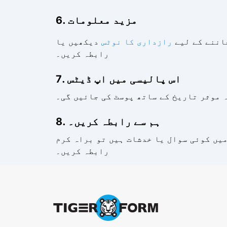
6. مزید معلومات
اننے کے لیے
رازداری کا نوٹس
رابطہ کریں۔
7. اس پالیسی میں اپ ڈیٹس
ہ موثر تاریخ کے ساتھ پوسٹ کی جائیں گی۔
8. ہم سے رابطہ کریں۔
رابطہ کریں۔