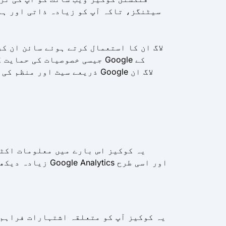
سیٹنگز، تاکہ آپ کو زیادہ ذاتی اور ہم
ذریعے سیٹ اور منظم کی جات
یہ کوکیز اس بارے میں معلومات اکٹھ
زیادہ دیکھے جا
یہ کوکیز آپ کو متعلقہ اشتہارات فراہم 