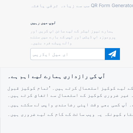
QR Form Generator
سب سے زیادہ ترقی یافتہ
لوپ میں رہیں
ہمارے نیوز لیٹر کے لیے سائن اپ کریں اور
پروموز، اپ ڈیٹس اور ٹپس کے بارے میں سننے
والے پہلے فرد بنیں۔
کمیونٹی میں شامل ہوں۔
آپ کی رازداری ہمارے لیے اہم ہے۔
کے لیے کوکیز استعمال کرتے ہیں۔ 'تمام کوکیز قبول
 غیر ضروری کوکیز کے استعمال سے اتفاق کرتے ہیں۔
۔ آپ کسی بھی وقت اپنی رضامندی واپس لے سکتے ہیں۔
تا، کیونکہ یہ ویب سائٹ کے کام کے لیے ضروری ہیں۔