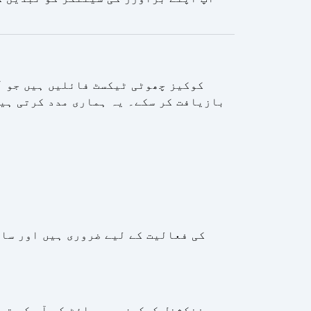
کوکیز چھوٹی ٹیکسٹ فائلیں ہیں جو آپ
بازیافت کر سکے۔ یہ ہماری مدد کرتی ہیں
فنکشنل کوکیز ویب سائٹ کو آپ کی تر