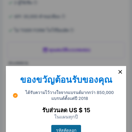
2
ผู้ใช้/ทีม
API: 30,000 คำขอ/เดือน
ไม่ TIGER FORM โลโก้ป๊อปอัพ
คุณสมบัติแบบทดสอบ
ประเภทสนาม
ตัวเลือกเดียว (1 คำตอบที่ถูกต้อง)
ของขวัญต้อนรับของคุณ
หลายตัวเลือก (2+ คำตอบที่ถูกต้อง)
ได้รับความไว้วางใจจากแบรนด์มากกว่า 850,000
ช่องตัวเลข
แบรนด์ตั้งแต่ปี 2018
ไม่จำกัดจำนวนคำตอบที่ถูกต้องต่อช่อง
รับส่วนลด US $ 15
ช่องข้อความสั้น
ในแผนทุกปี
ไม่จำกัดจำนวนคำตอบที่ถูกต้องต่อช่อง
การให้คะแนน
รหัสคัดลอก