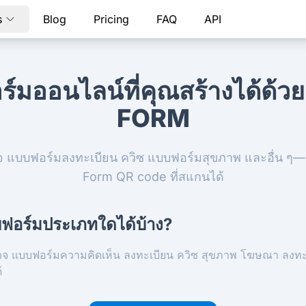
s
Blog
Pricing
FAQ
API
์มออนไลน์ที่คุณสร้างได้ด้ว
FORM
 แบบฟอร์มลงทะเบียน ควิซ แบบฟอร์มสุขภาพ และอื่น ๆ—จ
Form QR code ที่สแกนได้
บฟอร์มประเภทใดได้บ้าง?
รวจ แบบฟอร์มความคิดเห็น ลงทะเบียน ควิซ สุขภาพ โฆษณา ลงทะ
้