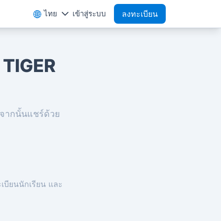
ไทย
เข้าสู่ระบบ
ลงทะเบียน
ย TIGER
ากนั้นแชร์ด้วย
เบียนนักเรียน และ