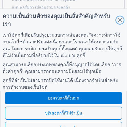
แบบฟอร์มการมีส่วนร่วมของลูกค้า
ความเป็นส่วนตัวของคุณเป็นสิ่งสำคัญสำหรับ
เรา
คำแนะนำ
บริษัท
เงื่อนไข
เราใช้คุกกี้เพื่อปรับปรุงประสบการณ์ของคุณ วิเคราะห์การใช้
ศูนย์ช่วยเหลือ
เกี่ยวกับเรา
เงื่อนไข
งานเว็บไซต์ และปรับแต่งเนื้อหาและโฆษณาให้เหมาะสมกับ
บล็อก
ติดต่อเรา
นโยบายความเป็นส่วน
คุณ โดยการคลิก 'ยอมรับคุกกี้ทั้งหมด' คุณยอมรับการใช้คุกกี้
TIGER FORM คำ
ตัว
แนะนำ
การตั้งค่าคุกกี้
ที่ไม่จำเป็นตามที่อธิบายไว้ใน
นโยบายคุกกี้
เข้าร่วมกับชุมชน
คุณสามารถเลือกประเภทของคุกกี้ที่อนุญาตได้โดยเลือก 'การ
ตั้งค่าคุกกี้' คุณสามารถถอนความยินยอมได้ทุกเมื่อ
คุกกี้ที่จำเป็นไม่สามารถปิดใช้งานได้ เนื่องจากจำเป็นสำหรับ
การทำงานของเว็บไซต์
ยอมรับคุกกี้ทั้งหมด
© 2026 QR Form Generator. All rights reserved.
ปฏิเสธคุกกี้ที่ไม่จำเป็น