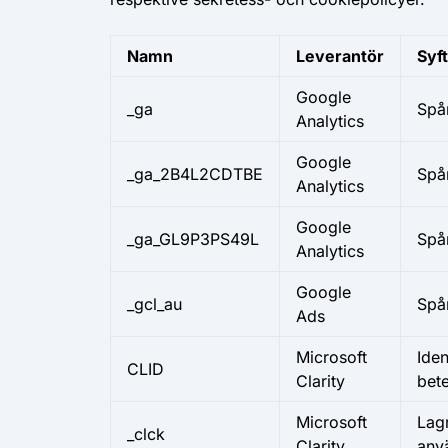
Namn
Leverantör
Syf
Google
_ga
Spå
Analytics
Google
_ga_2B4L2CDTBE
Spå
Analytics
Google
_ga_GL9P3PS49L
Spå
Analytics
Google
_gcl_au
Spå
Ads
Microsoft
Iden
CLID
Clarity
bet
Microsoft
Lagr
_clck
Clarity
anv