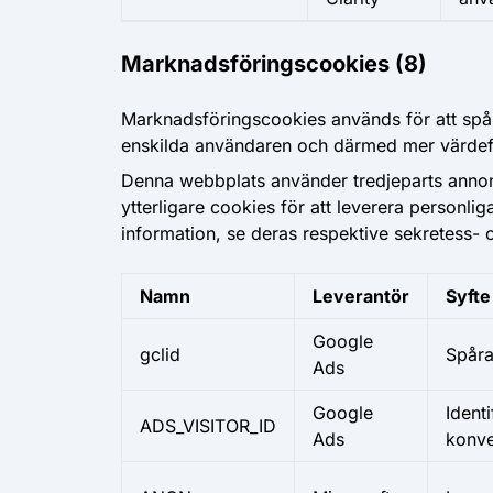
Marknadsföringscookies (8)
Marknadsföringscookies används för att spår
enskilda användaren och därmed mer värdeful
Denna webbplats använder tredjeparts annon
ytterligare cookies för att leverera personl
information, se deras respektive sekretess- 
Namn
Leverantör
Syfte
Google
gclid
Spåra
Ads
Google
Ident
ADS_VISITOR_ID
Ads
konve