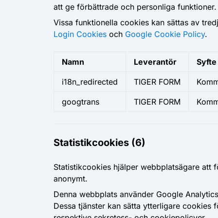
att ge förbättrade och personliga funktioner
Vissa funktionella cookies kan sättas av tr
Login Cookies
och
Google Cookie Policy
.
Namn
Leverantör
Syfte
i18n_redirected
TIGER FORM
Komme
googtrans
TIGER FORM
Komme
Statistikcookies (6)
Statistikcookies hjälper webbplatsägare att
anonymt.
Denna webbplats använder Google Analytics
Dessa tjänster kan sätta ytterligare cookies 
respektive sekretess- och cookiepolicyer.