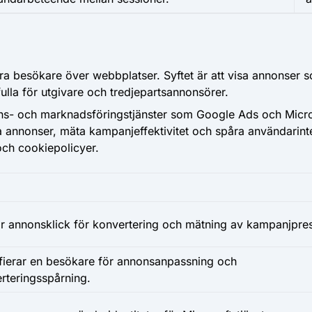
a besökare över webbplatser. Syftet är att visa annonser 
la för utgivare och tredjepartsannonsörer.
s- och marknadsföringstjänster som Google Ads och Microso
iga annonser, mäta kampanjeffektivitet och spåra användarin
och cookiepolicyer.
r annonsklick för konvertering och mätning av kampanjpre
ifierar en besökare för annonsanpassning och
rteringsspårning.