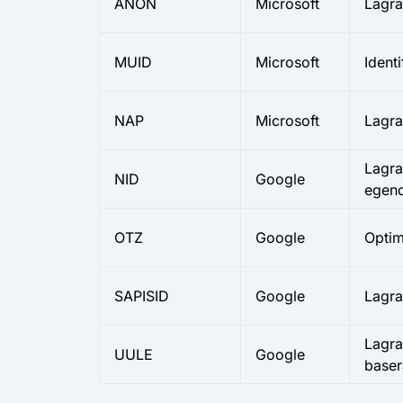
ANON
Microsoft
Lagra
MUID
Microsoft
Ident
NAP
Microsoft
Lagra
Lagra
NID
Google
egen
OTZ
Google
Optim
SAPISID
Google
Lagra
Lagra
UULE
Google
baser