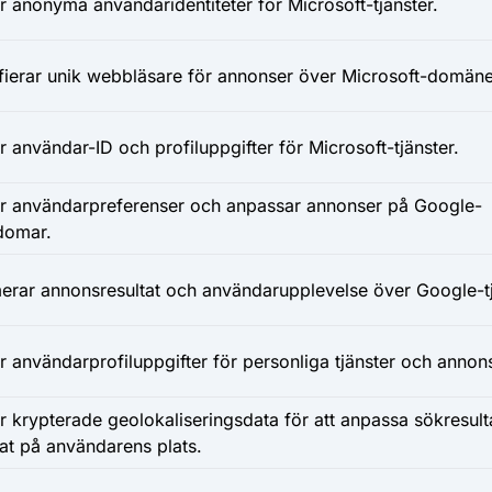
r anonyma användaridentiteter för Microsoft-tjänster.
ifierar unik webbläsare för annonser över Microsoft-domäne
r användar-ID och profiluppgifter för Microsoft-tjänster.
r användarpreferenser och anpassar annonser på Google-
domar.
erar annonsresultat och användarupplevelse över Google-tj
r användarprofiluppgifter för personliga tjänster och annon
r krypterade geolokaliseringsdata för att anpassa sökresult
at på användarens plats.