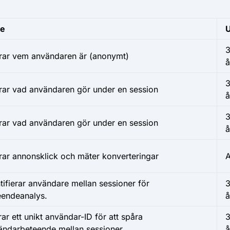
te
rar vem användaren är (anonymt)
å
rar vad användaren gör under en session
å
3
rar vad användaren gör under en session
å
rar annonsklick och mäter konverteringar
A
tifierar användare mellan sessioner för
3
eendeanalys.
å
ar ett unikt användar-ID för att spåra
3
ändarbeteende mellan sessioner.
å