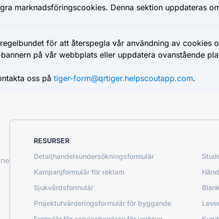
några marknadsföringscookies. Denna sektion uppdateras om
gelbundet för att återspegla vår användning av cookies och
bannern på vår webbplats eller uppdatera ovanstående plat
ontakta oss på
tiger-form@qrtiger.helpscoutapp.com
.
RESURSER
Detaljhandelsundersökningsformulär
Stude
ine
Kampanjformulär för reklam
Händ
Sjukvårdsformulär
Blank
Projektutvärderingsformulär för byggande
Lever
Formulär för servicebegäran för verktyg
Kund