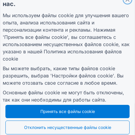
нас.
Справочный центр
О нас
Условия
Блог
Связаться с нами
политика
Мы используем файлы cookie для улучшения вашего
TIGER FORM
конфиденциальности
опыта, анализа использования сайта и
Руководство
Настройки файлов
cookie
персонализации контента и рекламы. Нажимая
ПРИСОЕДИНЯЙТЕСЬ К СООБЩЕСТВУ
'Принять все файлы cookie', вы соглашаетесь с
использованием несущественных файлов cookie, как
указано в нашей
Политика использования файлов
cookie
Вы можете выбрать, какие типы файлов cookie
разрешить, выбрав 'Настройки файлов cookie'. Вы
© 2026 QR Form Generator. All rights reserved.
можете отозвать свое согласие в любое время.
Основные файлы cookie не могут быть отключены,
так как они необходимы для работы сайта.
Принять все файлы cookie
Отклонить несущественные файлы cookie