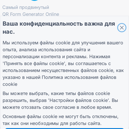
Самый продвинутый
QR Form Generator Online
Ваша конфиденциальность важна для
ОСТАВАЙТЕСЬ В КУРСЕ
нас.
Подпишитесь на нашу рассылку и
Мы используем файлы cookie для улучшения вашего
узнавайте первыми об акциях,
обновлениях и советах.
опыта, анализа использования сайта и
персонализации контента и рекламы. Нажимая
'Принять все файлы cookie', вы соглашаетесь с
использованием несущественных файлов cookie, как
указано в нашей
Политика использования файлов
РЕСУРСЫ
cookie
Форма опроса для розничной торговли
Вы можете выбрать, какие типы файлов cookie
Регистрационная форма студента
разрешить, выбрав 'Настройки файлов cookie'. Вы
Форма продвижения для рекламы
можете отозвать свое согласие в любое время.
Форма оценки мероприятия
Основные файлы cookie не могут быть отключены,
Форма здравоохранения
так как они необходимы для работы сайта.
Форма системы заказа ресторана