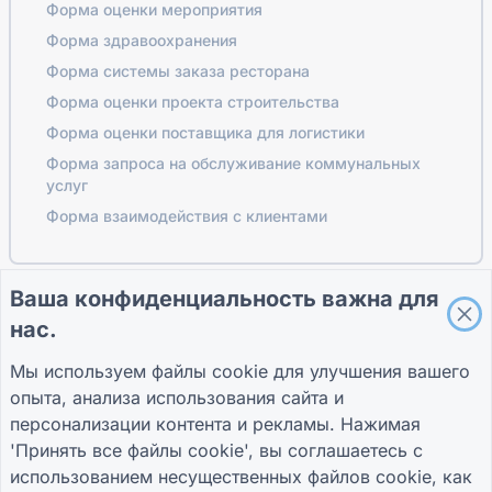
Форма оценки мероприятия
Форма здравоохранения
Форма системы заказа ресторана
Форма оценки проекта строительства
Форма оценки поставщика для логистики
Форма запроса на обслуживание коммунальных
услуг
Форма взаимодействия с клиентами
Ваша конфиденциальность важна для
ПУТЕВОДИТЕЛИ
КОМПАНИЯ
УСЛОВИЯ
нас.
Справочный центр
О нас
Условия
Блог
Связаться с нами
политика
Мы используем файлы cookie для улучшения вашего
TIGER FORM
конфиденциальности
опыта, анализа использования сайта и
Руководство
Настройки файлов
cookie
персонализации контента и рекламы. Нажимая
ПРИСОЕДИНЯЙТЕСЬ К СООБЩЕСТВУ
'Принять все файлы cookie', вы соглашаетесь с
использованием несущественных файлов cookie, как