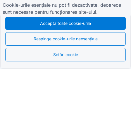
Cookie-urile esențiale nu pot fi dezactivate, deoarece
sunt necesare pentru funcționarea site-ului.
Acceptă toate cookie-urile
Respinge cookie-urile neesențiale
Setări cookie
Romanian
Cel mai avansat
QR Form Generator Online
RĂMÂI LA CURENT