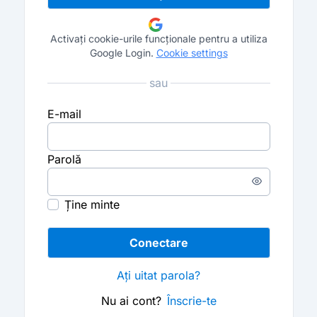
Activați cookie-urile funcționale pentru a utiliza
Google Login.
Cookie settings
sau
E-mail
Parolă
Enter
a
Ține minte
password
Conectare
Aţi uitat parola?
Nu ai cont?
Înscrie-te