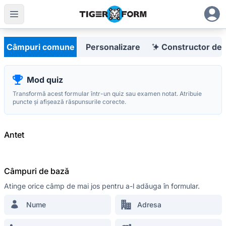
Creator de formulare personalizabil cu coduri QR integrate
Romanian
Câmpuri comune
Personalizare
Constructor de 
Mod quiz
Transformă acest formular într-un quiz sau examen notat. Atribuie
Cel mai avansat
puncte și afișează răspunsurile corecte.
QR Form Generator Online
RĂMÂI LA CURENT
Antet
Abonează-te la buletinul nostru informativ
și fii primul care află despre promoții,
actualizări și sfaturi
Câmpuri de bază
Atinge orice câmp de mai jos pentru a-l adăuga în formular.
Nume
Adresa
RESURSE