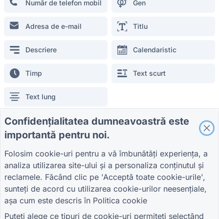
Număr de telefon mobil
Gen
Formular de sondaj cu amănuntul
Formular de înregistrare a studenților
Adresa de e-mail
Titlu
Formular de promovare pentru publicitate
Formular de evaluare a evenimentului
Descriere
Calendaristic
Formular de asistență medicală
Timp
Text scurt
Formular pentru sistemul de comandă la restaurant
Formular de evaluare a proiectului pentru construcții
Text lung
Formular de evaluare a furnizorilor pentru logistică
Formular de cerere de servicii pentru utilități
Confidențialitatea dumneavoastră este
Câmpuri generale
Formular de implicare a clienților
importantă pentru noi.
O singură opțiune
Opțiune multiplă
Folosim cookie-uri pentru a vă îmbunătăți experiența, a
analiza utilizarea site-ului și a personaliza conținutul și
Selectare pe mai multe
Lista de verificare
GHIDURI
COMPANIE
TERMENI
reclamele. Făcând clic pe 'Acceptă toate cookie-urile',
niveluri
Centrul de ajutor
Despre noi
Termeni
sunteți de acord cu utilizarea cookie-urilor neesențiale,
Blog
Contactaţi-ne
Politica de
așa cum este descris în
Politica cookie
TIGER FORM Ghid
confidențialitate
Locaţie
Semnătura
Setări cookie
Puteți alege ce tipuri de cookie-uri permiteți selectând