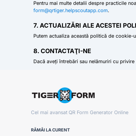
Pentru mai multe detalii despre practicile noas
form@qrtiger.helpscoutapp.com
.
7. ACTUALIZĂRI ALE ACESTEI POLI
Putem actualiza această politică de cookie-ur
8. CONTACTAŢI-NE
Dacă aveți întrebări sau nelămuriri cu privire 
Cel mai avansat
QR Form Generator Online
RĂMÂI LA CURENT