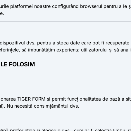
ile platformei noastre configurând browserul pentru a le ște
e.
e dispozitivul dvs. pentru a stoca date care pot fi recupera
erințele, să îmbunătățim experiența utilizatorului și să analiz
E LE FOLOSIM
ionarea TIGER FORM și permit funcționalitatea de bază a site
lui). Nu necesită consimțământul dvs.
țină preferințele și alegerile dvs., cum ar fi selecția limbii,