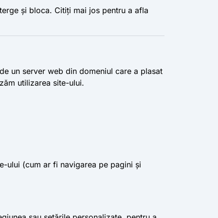
rge și bloca. Citiți mai jos pentru a afla
te de un server web din domeniul care a plasat
ăm utilizarea site-ului.
-ului (cum ar fi navigarea pe pagini și
 regiunea sau setările personalizate, pentru a