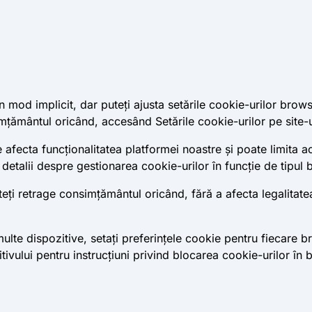
 mod implicit, dar puteți ajusta setările cookie-urilor brow
țământul oricând, accesând Setările cookie-urilor pe site-u
e afecta funcționalitatea platformei noastre și poate limita a
detalii despre gestionarea cookie-urilor în funcție de tipul 
teți retrage consimțământul oricând, fără a afecta legalitat
e dispozitive, setați preferințele cookie pentru fiecare brow
tivului pentru instrucțiuni privind blocarea cookie-urilor în