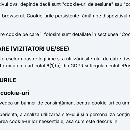
ivul dvs. depinde dacă sunt "cookie-uri de sesiune" sau "co
i browserul.
Cookie-urile persistente
rămân pe dispozitivul d
e cookie pe care îl folosim sunt detaliate în secțiunea "Cook
RE (VIZITATORI UE/SEE)
reselor noastre legitime și a utilizării site-ului de către dvs
formitate cu articolul 6(1)(a) din GDPR și Regulamentul ePri
URILE
cookie-uri
eți vedea un banner de consimțământ pentru cookie-uri cu urm
riența, a analiza utilizarea site-ului și a personaliza conți
zarea cookie-urilor neesențiale, așa cum este descris în