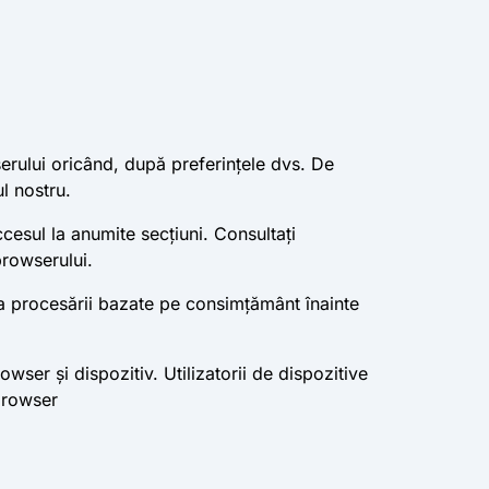
serului oricând, după preferințele dvs. De
l nostru.
ccesul la anumite secțiuni. Consultați
browserului.
ea procesării bazate pe consimțământ înainte
ser și dispozitiv. Utilizatorii de dispozitive
 browser