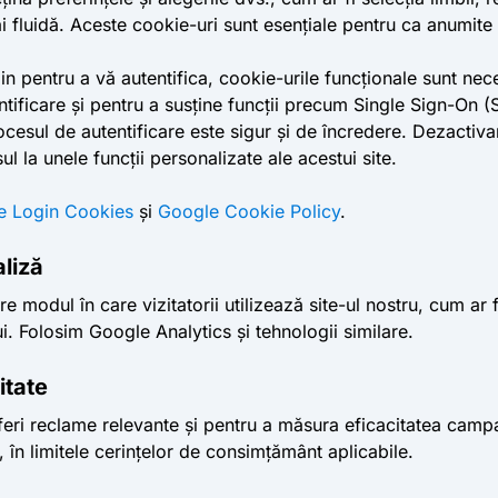
 fluidă. Aceste cookie-uri sunt esențiale pentru ca anumite f
n pentru a vă autentifica, cookie-urile funcționale sunt nece
tificare și pentru a susține funcții precum Single Sign-On (
cesul de autentificare este sigur și de încredere. Dezactiva
ul la unele funcții personalizate ale acestui site.
e Login Cookies
și
Google Cookie Policy
.
aliză
 modul în care vizitatorii utilizează site-ul nostru, cum ar f
i. Folosim Google Analytics și tehnologii similare.
itate
feri reclame relevante și pentru a măsura eficacitatea camp
g, în limitele cerințelor de consimțământ aplicabile.