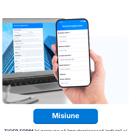
Misiune
TIGER FORM
își propune să împuternicească indivizii și