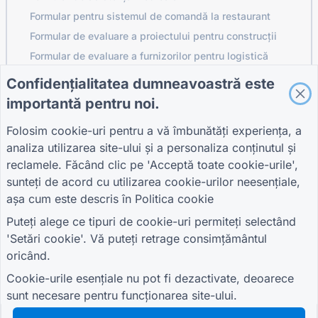
Formular pentru sistemul de comandă la restaurant
Formular de evaluare a proiectului pentru construcții
Formular de evaluare a furnizorilor pentru logistică
Formular de cerere de servicii pentru utilități
Confidențialitatea dumneavoastră este
Formular de implicare a clienților
importantă pentru noi.
Folosim cookie-uri pentru a vă îmbunătăți experiența, a
analiza utilizarea site-ului și a personaliza conținutul și
GHIDURI
COMPANIE
TERMENI
reclamele. Făcând clic pe 'Acceptă toate cookie-urile',
Centrul de ajutor
Despre noi
Termeni
sunteți de acord cu utilizarea cookie-urilor neesențiale,
Blog
Contactaţi-ne
Politica de
așa cum este descris în
Politica cookie
TIGER FORM Ghid
confidențialitate
Setări cookie
Puteți alege ce tipuri de cookie-uri permiteți selectând
ALĂTURAȚI-VĂ COMUNITĂȚII
'Setări cookie'. Vă puteți retrage consimțământul
oricând.
Cookie-urile esențiale nu pot fi dezactivate, deoarece
sunt necesare pentru funcționarea site-ului.