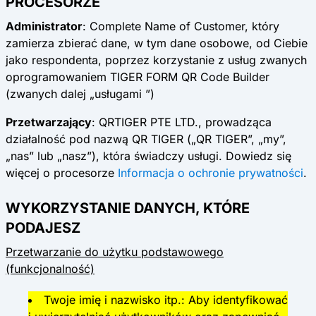
PROCESORZE
Administrator
: Complete Name of Customer, który
zamierza zbierać dane, w tym dane osobowe, od Ciebie
jako respondenta, poprzez korzystanie z usług zwanych
oprogramowaniem TIGER FORM QR Code Builder
(zwanych dalej „usługami ”)
Przetwarzający
: QRTIGER PTE LTD., prowadząca
działalność pod nazwą QR TIGER („QR TIGER”, „my”,
„nas” lub „nasz”), która świadczy usługi. Dowiedz się
więcej o procesorze
Informacja o ochronie prywatności
.
WYKORZYSTANIE DANYCH, KTÓRE
PODAJESZ
Przetwarzanie do użytku podstawowego
(funkcjonalność)
Twoje imię i nazwisko itp.: Aby identyfikować