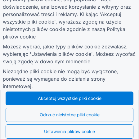
PRZEWODNIKI
FIRMA
WARUNKI
doświadczenie, analizować korzystanie z witryny oraz
Centrum pomocy
O nas
Warunki
Bloga
Skontaktuj się z
Polityka prywatności
personalizować treści i reklamy. Klikając 'Akceptuj
TIGER FORM
nami
Ustawienia plików
wszystkie pliki cookie', wyrażasz zgodę na użycie
Przewodnik
cookie
nieistotnych plików cookie zgodnie z naszą
Polityka
DOŁĄCZ DO SPOŁECZNOŚCI
plików cookie
Możesz wybrać, jakie typy plików cookie zezwalasz,
wybierając 'Ustawienia plików cookie'. Możesz wycofać
swoją zgodę w dowolnym momencie.
Niezbędne pliki cookie nie mogą być wyłączone,
© 2026 QR Form Generator. All rights reserved.
ponieważ są wymagane do działania strony
internetowej.
Akceptuj wszystkie pliki cookie
Odrzuć nieistotne pliki cookie
Ustawienia plików cookie