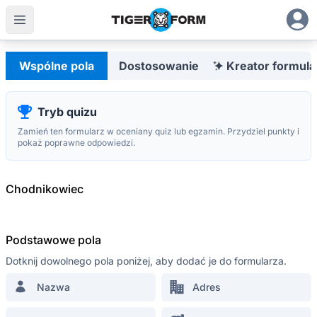
Konfigurowalny kreator formularzy z zintegrowanymi kod
Polish
Wspólne pola
Dostosowanie
Kreator formula
Tryb quizu
Zamień ten formularz w oceniany quiz lub egzamin. Przydziel punkty i
Najbardziej zaawansowany
pokaż poprawne odpowiedzi.
QR Form Generator Online
POZOSTAŃ W PĘTLI
Chodnikowiec
Zapisz się na nasz newsletter i jako
pierwszy dowiedz się o promocjach,
aktualizacjach i wskazówkach
Podstawowe pola
Dotknij dowolnego pola poniżej, aby dodać je do formularza.
Nazwa
Adres
ZASOBY