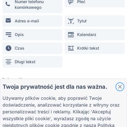
Numer telefonu
Płeć
Formularz ankiety dotyczącej sprzedaży detalicznej
komórkowego
Formularz rejestracyjny ucznia
Formularz promocyjny dla reklamy
Adres e-mail
Tytuł
Formularz oceny wydarzenia
Opis
Kalendarz
Formularz opieki zdrowotnej
Formularz zamówienia w restauracji
Czas
Krótki tekst
Formularz oceny projektu dla budownictwa
Formularz oceny dostawcy dla logistyki
Długi tekst
Formularz zgłoszenia serwisowego dla narzędzi
Formularz zaangażowania klienta
Pola ogólne
Twoja prywatność jest dla nas ważna.
Pojedyncza opcja
Opcja wielokrotna
Używamy plików cookie, aby poprawić Twoje
PRZEWODNIKI
FIRMA
WARUNKI
doświadczenie, analizować korzystanie z witryny oraz
Wybór
Lista kontrolna
Centrum pomocy
O nas
Warunki
wielopoziomowy
Bloga
Skontaktuj się z
Polityka prywatności
personalizować treści i reklamy. Klikając 'Akceptuj
TIGER FORM
nami
Ustawienia plików
wszystkie pliki cookie', wyrażasz zgodę na użycie
Przewodnik
cookie
Lokalizacja
Podpis
nieistotnych plików cookie zgodnie z naszą
Polityka