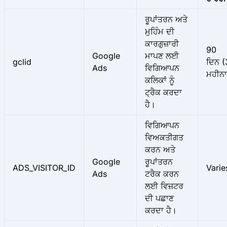
ਰੂਪਾਂਤਰਨ ਅਤੇ
ਮੁਹਿੰਮ ਦੀ
ਕਾਰਗੁਜ਼ਾਰੀ
90
Google
ਮਾਪਣ ਲਈ
gclid
ਦਿਨ (
Ads
ਵਿਗਿਆਪਨ
ਮਹੀਨਾ
ਕਲਿਕਾਂ ਨੂੰ
ਟ੍ਰੈਕ ਕਰਦਾ
ਹੈ।
ਵਿਗਿਆਪਨ
ਵਿਅਕਤੀਗਤ
ਕਰਨ ਅਤੇ
Google
ਰੂਪਾਂਤਰਨ
ADS_VISITOR_ID
Varie
Ads
ਟਰੈਕ ਕਰਨ
ਲਈ ਵਿਜ਼ਟਰ
ਦੀ ਪਛਾਣ
ਕਰਦਾ ਹੈ।