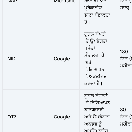
NAP
Microsoft
ਆਈਡੀ ਅਤੇ
ਦਿਨ (
ਪ੍ਰੋਫਾਈਲ
ਸਾਲ)
ਡਾਟਾ ਸੰਭਾਲਦਾ
ਹੈ।
ਗੂਗਲ ਸੰਪਤੀ
'ਤੇ ਉਪਭੋਗਤਾ
ਪਸੰਦਾਂ
180
ਸੰਭਾਲਦਾ ਹੈ
NID
Google
ਦਿਨ (
ਅਤੇ
ਮਹੀਨਾ
ਵਿਗਿਆਪਨ
ਵਿਅਕਤੀਗਤ
ਕਰਦਾ ਹੈ।
ਗੂਗਲ ਸੇਵਾਵਾਂ
'ਤੇ ਵਿਗਿਆਪਨ
ਕਾਰਗੁਜ਼ਾਰੀ
30
OTZ
Google
ਅਤੇ ਉਪਭੋਗਤਾ
ਦਿਨ (
ਅਨੁਭਵ ਨੂੰ
ਮਹੀਨਾ
ਅਪਟਿਮਾਈਜ਼