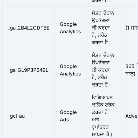
ਕਰਦਾ ਹੈ।
ਸੈਸ਼ਨ ਦੌਰਾਨ
ਉਪਭੋਗਤਾ
Google
_ga_2B4L2CDTBE
ਕੀ ਕਰਦਾ
(1 ਸਾ
Analytics
ਹੈ, ਟਰੈਕ
ਕਰਦਾ ਹੈ।
ਸੈਸ਼ਨ ਦੌਰਾਨ
ਉਪਭੋਗਤਾ
Google
365 ਦ
_ga_GL9P3PS49L
ਕੀ ਕਰਦਾ
Analytics
ਸਾਲ)
ਹੈ, ਟਰੈਕ
ਕਰਦਾ ਹੈ।
ਵਿਗਿਆਪਨ
ਕਲਿੱਕ ਟਰੈਕ
Google
ਕਰਦਾ ਹੈ
_gcl_au
Adver
Ads
ਅਤੇ
ਰੂਪਾਂਤਰਨ
ਮਾਪਦਾ ਹੈ।