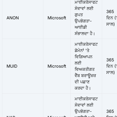
ਮਾਈਕਰੋਸਾਫਟ
ਸੇਵਾਵਾਂ ਲਈ
365
ਗੁਪਤ
ANON
Microsoft
ਦਿਨ (
ਉਪਭੋਗਤਾ-
ਸਾਲ)
ਆਈਡੀ
ਸੰਭਾਲਦਾ ਹੈ।
ਮਾਈਕਰੋਸਾਫਟ
ਡੋਮੇਨਾਂ 'ਤੇ
ਵਿਗਿਆਪਨ
365
ਲਈ
MUID
Microsoft
ਦਿਨ (
ਵਿਅਕਤੀਗਤ
ਸਾਲ)
ਵੈੱਬ ਬਰਾਊਜ਼ਰ
ਦੀ ਪਛਾਣ
ਕਰਦਾ ਹੈ।
ਮਾਈਕਰੋਸਾਫਟ
ਸੇਵਾਵਾਂ ਲਈ
ਉਪਭੋਗਤਾ-
365