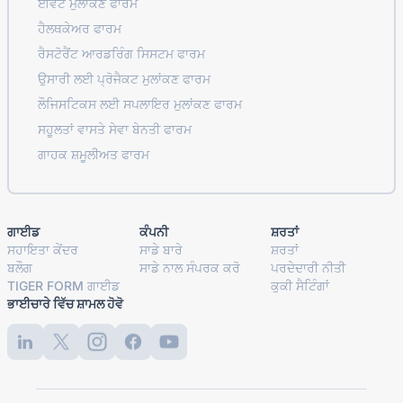
ਈਵੈਂਟ ਮੁਲਾਂਕਣ ਫਾਰਮ
ਹੈਲਥਕੇਅਰ ਫਾਰਮ
ਰੈਸਟੋਰੈਂਟ ਆਰਡਰਿੰਗ ਸਿਸਟਮ ਫਾਰਮ
ਉਸਾਰੀ ਲਈ ਪ੍ਰੋਜੈਕਟ ਮੁਲਾਂਕਣ ਫਾਰਮ
ਲੌਜਿਸਟਿਕਸ ਲਈ ਸਪਲਾਇਰ ਮੁਲਾਂਕਣ ਫਾਰਮ
ਸਹੂਲਤਾਂ ਵਾਸਤੇ ਸੇਵਾ ਬੇਨਤੀ ਫਾਰਮ
ਗਾਹਕ ਸ਼ਮੂਲੀਅਤ ਫਾਰਮ
ਗਾਈਡ
ਕੰਪਨੀ
ਸ਼ਰਤਾਂ
ਸਹਾਇਤਾ ਕੇਂਦਰ
ਸਾਡੇ ਬਾਰੇ
ਸ਼ਰਤਾਂ
ਬਲੌਗ
ਸਾਡੇ ਨਾਲ ਸੰਪਰਕ ਕਰੋ
ਪਰਦੇਦਾਰੀ ਨੀਤੀ
TIGER FORM ਗਾਈਡ
ਕੁਕੀ ਸੈਟਿੰਗਾਂ
ਭਾਈਚਾਰੇ ਵਿੱਚ ਸ਼ਾਮਲ ਹੋਵੋ