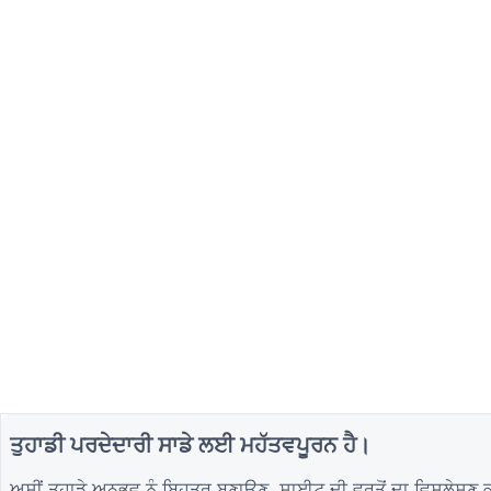
ਤੁਹਾਡੀ ਪਰਦੇਦਾਰੀ ਸਾਡੇ ਲਈ ਮਹੱਤਵਪੂਰਨ ਹੈ।
ਅਸੀਂ ਤੁਹਾਡੇ ਅਨੁਭਵ ਨੂੰ ਬਿਹਤਰ ਬਣਾਉਣ, ਸਾਈਟ ਦੀ ਵਰਤੋਂ ਦਾ ਵਿਸ਼ਲੇਸ਼ਣ