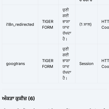
ਚੁਣੀ
ਗਈ
TIGER
ਭਾਸ਼ਾ
HT
i18n_redirected
(1 ਸਾਲ)
FORM
ਯਾਦ
Coo
ਰੱਖਦਾ
ਹੈ।
ਚੁਣੀ
ਗਈ
TIGER
ਭਾਸ਼ਾ
HT
googtrans
Session
FORM
ਯਾਦ
Coo
ਰੱਖਦਾ
ਹੈ।
ਅੰਕੜਾ ਕੁਕੀਜ਼ (6)