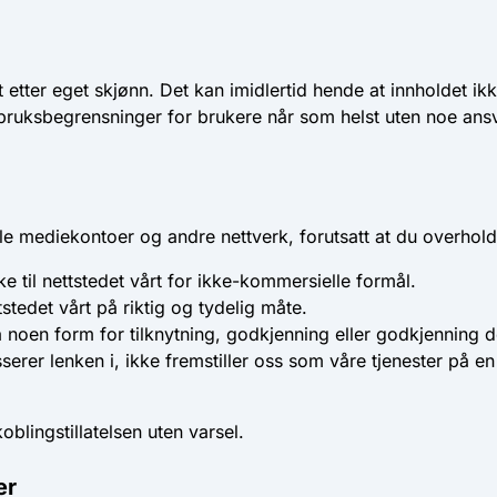
etter eget skjønn. Det kan imidlertid hende at innholdet ikke 
bruksbegrensninger for brukere når som helst uten noe ansv
iale mediekontoer og andre nettverk, forutsatt at du overhol
e til nettstedet vårt for ikke-kommersielle formål.
stedet vårt på riktig og tydelig måte.
 noen form for tilknytning, godkjenning eller godkjenning de
erer lenken i, ikke fremstiller oss som våre tjenester på en 
koblingstillatelsen uten varsel.
er