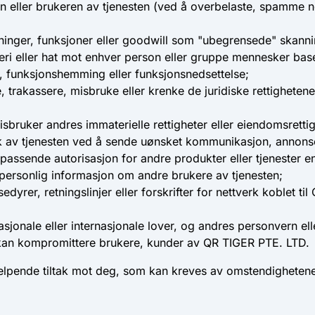
ten eller brukeren av tjenesten (ved å overbelaste, spamme n
inger, funksjoner eller goodwill som "ubegrensede" skannin
eri eller hat mot enhver person eller gruppe mennesker baser
ng, funksjonshemming eller funksjonsnedsettelse;
e, trakassere, misbruke eller krenke de juridiske rettighete
sbruker andres immaterielle rettigheter eller eiendomsrettig
k av tjenesten ved å sende uønsket kommunikasjon, annonse
assende autorisasjon for andre produkter eller tjenester e
r personlig informasjon om andre brukere av tjenesten;
yrer, retningslinjer eller forskrifter for nettverk koblet ti
asjonale eller internasjonale lover, og andres personvern elle
kan kompromittere brukere, kunder av QR TIGER PTE. LTD.
elpende tiltak mot deg, som kan kreves av omstendighetene, i