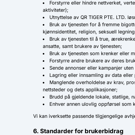
Forstyrre eller hindre nettverket, ver
aktiviteter);
Utnyttelse av QR TIGER PTE. LTD. løsn
Bruk av tjenesten for å fremme bigott
kjønnsidentitet, religion, seksuell legni
Bruk av tjenesten til å true, ærekrenk
ansatte, samt brukere av tjenesten;
Bruk av tjenesten som krenker eller mi
Forstyrre andre brukere av deres bru
Sende annonser eller kampanjer uten p
Lagring eller innsamling av data elle
Manglende overholdelse av krav, prosed
nettsteder og dets applikasjoner;
Brudd på gjeldende lokale, statlige, n
Enhver annen ulovlig oppførsel som 
Vi kan iverksette passende tilgjengelige avhj
6. Standarder for brukerbidrag