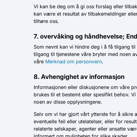
Vi kan be deg om å gi oss forslag eller tilb
kan være et resultat av tilbakemeldinger ell
tilhøre oss.
7. overvåking og håndhevelse; En
Som nevnt kan vi hindre deg i å få tilgang til
tilgang til tjenestene våre bryter med noen av
våre
Merknad om personvern
.
8. Avhengighet av informasjon
Informasjonen eller diskusjonene om våre pro
brukes til et bestemt eller spesifikt behov. V
noen av disse opplysningene.
Selv om vi har gjort vårt ytterste for å sikre 
eventuelle feil eller utelatelser, eller for
relaterte selskaper, agenter eller ansatte væ
informert om muligheten for slike skader.