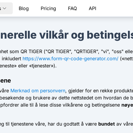
s
Blog
Pricing
FAQ
API
nerelle vilkår og betingel
het som QR TIGER ("QR TIGER", "QRTIGER", "vi", "oss" eller 
, inkludert
https://www.form-qr-code-generator.com/
(«nett
tjeneste» eller «tjenester»).
sene
 våre
Merknad om personvern
, gjelder for en rekke produkt
le besøkende og brukere av dette nettstedet om hvordan de bru
pfordrer alle til å lese disse vilkårene og betingelsene
nøy
ang til tjenestene våre, har du godtatt å være
bundet
av våre 