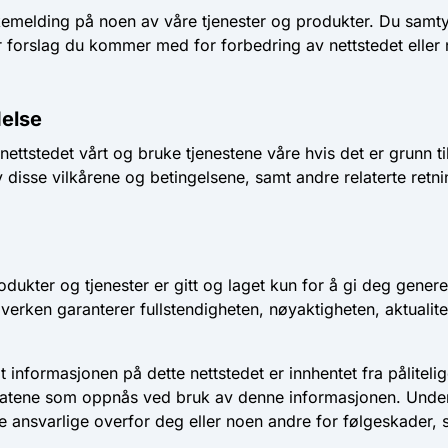
akemelding på noen av våre tjenester og produkter. Du samty
er forslag du kommer med for forbedring av nettstedet eller 
delse
 nettstedet vårt og bruke tjenestene våre hvis det er grunn ti
 disse vilkårene og betingelsene, samt andre relaterte retning
dukter og tjenester er gitt og laget kun for å gi deg genere
i verken garanterer fullstendigheten, nøyaktigheten, aktualite
at informasjonen på dette nettstedet er innhentet fra påliteli
 resultatene som oppnås ved bruk av denne informasjonen. Und
re ansvarlige overfor deg eller noen andre for følgeskader, s