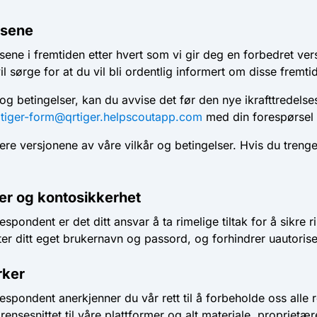
lsene
sene i fremtiden etter hvert som vi gir deg en forbedret ve
vil sørge for at du vil bli ordentlig informert om disse fremt
og betingelser, kan du avvise det før den nye ikrafttredels
l
tiger-form@qrtiger.helpscoutapp.com
med din forespørsel 
igere versjonene av våre vilkår og betingelser. Hvis du treng
der og kontosikkerhet
ndent er det ditt ansvar å ta rimelige tiltak for å sikre rik
ter ditt eget brukernavn og passord, og forhindrer uautorise
rker
ondent anerkjenner du vår rett til å forbeholde oss alle ret
ensesnittet til våre plattformer og alt materiale, proprietær