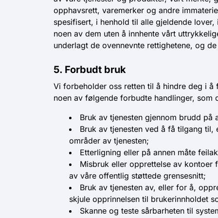
opphavsrett, varemerker og andre immaterielle
spesifisert, i henhold til alle gjeldende lov
noen av dem uten å innhente vårt uttrykkelige
underlagt de ovennevnte rettighetene, og de 
5. Forbudt bruk
Vi forbeholder oss retten til å hindre deg i å 
noen av følgende forbudte handlinger, som o
Bruk av tjenesten gjennom brudd på au
Bruk av tjenesten ved å få tilgang til,
områder av tjenesten;
Etterligning eller på annen måte feila
Misbruk eller opprettelse av kontoer 
av våre offentlig støttede grensesnitt;
Bruk av tjenesten av, eller for å, opp
skjule opprinnelsen til brukerinnholdet s
Skanne og teste sårbarheten til syste