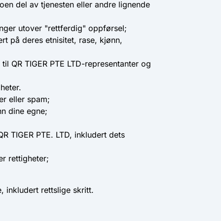
oen del av tjenesten eller andre lignende
ger utover "rettferdig" oppførsel;
t på deres etnisitet, rase, kjønn,
ne til QR TIGER PTE LTD-representanter og
heter.
r eller spam;
nn dine egne;
l QR TIGER PTE. LTD, inkludert dets
r rettigheter;
nkludert rettslige skritt.