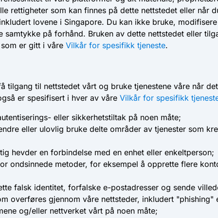
 rettigheter som kan finnes på dette nettstedet eller når d
er, inkludert lovene i Singapore. Du kan ikke bruke, modifise
 samtykke på forhånd. Bruken av dette nettstedet eller tilga
som er gitt i våre
Vilkår for spesifikk tjeneste
.
få tilgang til nettstedet vårt og bruke tjenestene våre når det
gså er spesifisert i hver av våre
Vilkår for spesifikk tjenest
tentiserings- eller sikkerhetstiltak på noen måte;
 endre eller ulovlig bruke delte områder av tjenester som kre
ktig hevder en forbindelse med en enhet eller enkeltperson;
for ondsinnede metoder, for eksempel å opprette flere konto
rette falsk identitet, forfalske e-postadresser og sende vil
om overføres gjennom våre nettsteder, inkludert "phishing" e
mene og/eller nettverket vårt på noen måte;