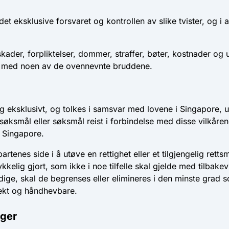
det eksklusive forsvaret og kontrollen av slike tvister, og i a
kader, forpliktelser, dommer, straffer, bøter, kostnader og u
se med noen av de ovennevnte bruddene.
g eksklusivt, og tolkes i samsvar med lovene i Singapore, ute
er, søksmål eller søksmål reist i forbindelse med disse vilkå
l Singapore.
partenes side i å utøve en rettighet eller et tilgjengelig ret
kkelig gjort, som ikke i noe tilfelle skal gjelde med tilbake
ige, skal de begrenses eller elimineres i den minste grad s
effekt og håndhevbare.
nger