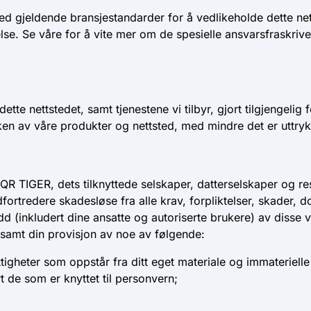
d gjeldende bransjestandarder for å vedlikeholde dette nett
else. Se våre for å vite mer om de spesielle ansvarsfraskri
te nettstedet, samt tjenestene vi tilbyr, gjort tilgjengelig 
n av våre produkter og nettsted, med mindre det er uttrykke
QR TIGER, dets tilknyttede selskaper, datterselskaper og re
dfortredere skadesløse fra alle krav, forpliktelser, skader, 
rudd (inkludert dine ansatte og autoriserte brukere) av disse
r, samt din provisjon av noe av følgende:
tigheter som oppstår fra ditt eget materiale og immaterielle
rt de som er knyttet til personvern;