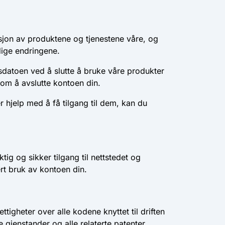
rsjon av produktene og tjenestene våre, og
idige endringene.
esdatoen ved å slutte å bruke våre produkter
om å avslutte kontoen din.
er hjelp med å få tilgang til dem, kan du
tig og sikker tilgang til nettstedet og
rt bruk av kontoen din.
tigheter over alle kodene knyttet til driften
e gjenstander og alle relaterte patenter,