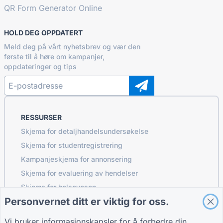
QR Form Generator Online
HOLD DEG OPPDATERT
Meld deg på vårt nyhetsbrev og vær den
første til å høre om kampanjer,
oppdateringer og tips
RESSURSER
Skjema for detaljhandelsundersøkelse
Skjema for studentregistrering
Kampanjeskjema for annonsering
Skjema for evaluering av hendelser
Skjema for helsevesen
Personvernet ditt er viktig for oss.
Skjema for bestillingssystem for restauranter
Prosjektevalueringsskjema for bygg og anlegg
Vi bruker informasjonskapsler for å forbedre din