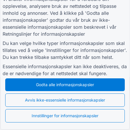
Leverandørevalueringsskjema for logistikk
opplevelse, analysere bruk av nettstedet og tilpasse
Skjema for serviceforespørsel for verktøy
innhold og annonser. Ved å klikke på 'Godta alle
informasjonskapsler' godtar du vår bruk av ikke-
Skjema for kundeengasjement
essensielle informasjonskapsler som beskrevet i vår
Retningslinjer for informasjonskapsler
Du kan velge hvilke typer informasjonskapsler som skal
GUIDER
FIRMA
VILKÅR
tillates ved å velge 'Innstillinger for informasjonskapsler'.
Brukerstøtte
Om oss
Vilkår
Blogg
Kontakt oss
Personvernpolicy
Du kan trekke tilbake samtykket ditt når som helst.
TIGER FORM
Innstillinger for
Essensielle informasjonskapsler kan ikke deaktiveres, da
veiledning
informasjonskapsler
de er nødvendige for at nettstedet skal fungere.
BLI MED I FELLESSKAPET
Godta alle informasjonskapsler
Avvis ikke-essensielle informasjonskapsler
© 2026 QR Form Generator. All rights reserved.
Innstillinger for informasjonskapsler