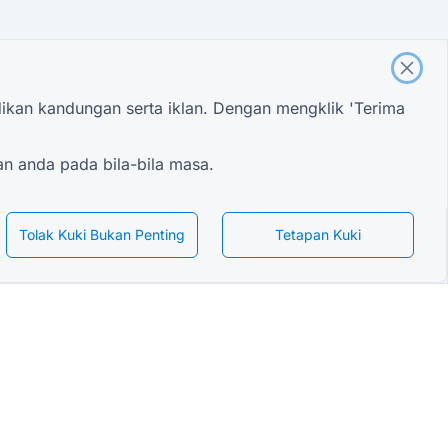
an kandungan serta iklan. Dengan mengklik 'Terima
an anda pada bila-bila masa.
Tolak Kuki Bukan Penting
Tetapan Kuki
Melayu
g Pendaftaran Pelajar
g Penilaian Acara