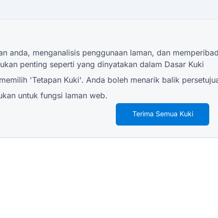
 anda, menganalisis penggunaan laman, dan memperibadik
ukan penting seperti yang dinyatakan dalam
Dasar Kuki
emilih 'Tetapan Kuki'. Anda boleh menarik balik persetuju
lukan untuk fungsi laman web.
Terima Semua Kuki
SUMBER
Borang Tinjauan Runcit
Boran
Borang Promosi untuk Pengiklanan
Boran