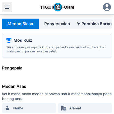
Pencipta Borang Boleh Disesuaikan dengan Kod QR Berse
Melayu
Medan Biasa
Penyesuaian
Pembina Borang
Mod Kuiz
Tukar borang ini kepada kuiz atau peperiksaan bermarkah. Tetapkan
Yang paling maju
mata dan tunjukkan jawapan betul.
QR Form Generator Online
KEKAL DALAM LINGKARAN
Pengepala
Daftar untuk surat berita kami dan jadilah
orang pertama yang mendengar tentang
promosi, kemas kini dan petua
Medan Asas
Ketik mana-mana medan di bawah untuk menambahkannya pada
borang anda.
Nama
Alamat
SUMBER