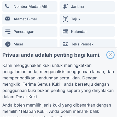
Borang Tinjauan Runcit
Nombor Mudah Alih
Jantina
Borang Pendaftaran Pelajar
Borang Promosi untuk Pengiklanan
Alamat E-mel
Tajuk
Borang Penilaian Acara
Penerangan
Kalendar
Borang Penjagaan Kesihatan
Borang Sistem Pesanan Restoran
Masa
Teks Pendek
Borang Penilaian Projek untuk Pembinaan
Privasi anda adalah penting bagi kami.
Borang Penilaian Pembekal untuk Logistik
Teks Panjang
Borang Permintaan Perkhidmatan untuk Utiliti
Kami menggunakan kuki untuk meningkatkan
Borang Penglibatan Pelanggan
pengalaman anda, menganalisis penggunaan laman, dan
Medan Umum
memperibadikan kandungan serta iklan. Dengan
mengklik 'Terima Semua Kuki', anda bersetuju dengan
Pilihan tunggal
Pelbagai pilihan
penggunaan kuki bukan penting seperti yang dinyatakan
PEMANDU
SYARIKAT
SYARAT
dalam
Pilih berbilang
Dasar Kuki
Senarai Semak
Pusat Bantuan
Tentang kami
Syarat
peringkat
Blog
Hubungi kami
Dasar Privasi
Anda boleh memilih jenis kuki yang dibenarkan dengan
TIGER FORM
Tetapan Kuki
memilih 'Tetapan Kuki'. Anda boleh menarik balik
Panduan
Lokasi
Tandatangan