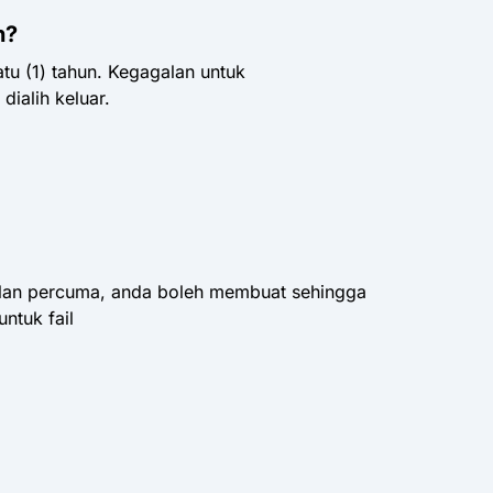
h?
u (1) tahun. Kegagalan untuk
ialih keluar.
elan percuma, anda boleh membuat sehingga
ntuk fail