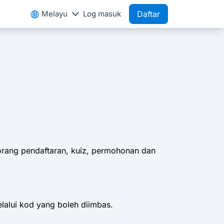
Melayu
Log masuk
Daftar
orang pendaftaran, kuiz, permohonan dan
alui kod yang boleh diimbas.