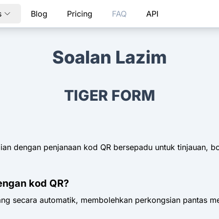
s
Blog
Pricing
FAQ
API
Soalan Lazim
TIGER FORM
ian dengan penjanaan kod QR bersepadu untuk tinjauan, b
engan kod QR?
g secara automatik, membolehkan perkongsian pantas mel