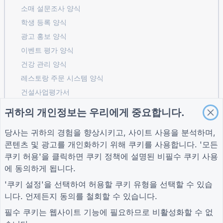
소매 설문조사 양식
학생 등록 ​​양식
광고 홍보 양식
이벤트 평가 양식
건강 관리 양식
레스토랑 주문 시스템 양식
건설사업평가서
물류 공급업체 평가 양식
귀하의 개인정보는 우리에게 중요합니다.
유틸리티 서비스 요청 양식
당사는 귀하의 경험을 향상시키고, 사이트 사용을 분석하며,
고객 참여 양식
콘텐츠 및 광고를 개인화하기 위해 쿠키를 사용합니다. '모든
쿠키 허용'을 클릭하면
쿠키 정책
에 설명된 비필수 쿠키 사용
에 동의하게 됩니다.
가이드
회사
자귀
'쿠키 설정'을 선택하여 허용할 쿠키 유형을 선택할 수 있습
도움말 센터
회사 소개
자귀
니다. 언제든지 동의를 철회할 수 있습니다.
블로그
문의하기
개인 정보 보호 정책
TIGER FORM 가이드
쿠키 설정
필수 쿠키는 웹사이트 기능에 필요하므로 비활성화할 수 없
커뮤니티에 가입하세요