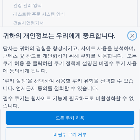
건강 관리 양식
레스토랑 주문 시스템 양식
건설사업평가서
물류 공급업체 평가 양식
귀하의 개인정보는 우리에게 중요합니다.
유틸리티 서비스 요청 양식
당사는 귀하의 경험을 향상시키고, 사이트 사용을 분석하며,
고객 참여 양식
콘텐츠 및 광고를 개인화하기 위해 쿠키를 사용합니다. '모든
쿠키 허용'을 클릭하면
쿠키 정책
에 설명된 비필수 쿠키 사용
에 동의하게 됩니다.
가이드
회사
자귀
'쿠키 설정'을 선택하여 허용할 쿠키 유형을 선택할 수 있습
도움말 센터
회사 소개
자귀
니다. 언제든지 동의를 철회할 수 있습니다.
블로그
문의하기
개인 정보 보호 정책
TIGER FORM 가이드
쿠키 설정
필수 쿠키는 웹사이트 기능에 필요하므로 비활성화할 수 없
커뮤니티에 가입하세요
습니다.
모든 쿠키 허용
비필수 쿠키 거부