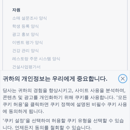
자원
소매 설문조사 양식
학생 등록 ​​양식
광고 홍보 양식
이벤트 평가 양식
건강 관리 양식
레스토랑 주문 시스템 양식
건설사업평가서
물류 공급업체 평가 양식
귀하의 개인정보는 우리에게 중요합니다.
유틸리티 서비스 요청 양식
당사는 귀하의 경험을 향상시키고, 사이트 사용을 분석하며,
고객 참여 양식
콘텐츠 및 광고를 개인화하기 위해 쿠키를 사용합니다. '모든
쿠키 허용'을 클릭하면
쿠키 정책
에 설명된 비필수 쿠키 사용
에 동의하게 됩니다.
가이드
회사
자귀
'쿠키 설정'을 선택하여 허용할 쿠키 유형을 선택할 수 있습
도움말 센터
회사 소개
자귀
니다. 언제든지 동의를 철회할 수 있습니다.
블로그
문의하기
개인 정보 보호 정책