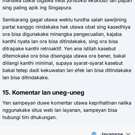
manawa bakal digawa liwat jurisdiksi eksklusif lan papan
sing paling apik ing Singapura.
Sembarang gagal utawa wektu tundha salah sawijining
partai kanggo nindakake hak utawa obat sing kasedhiya
ora bisa digunakake minangka pengecualian, kajaba
kanthi nyata lan ora bisa ditindakake, sing ora bisa
ditrapake kanthi retroaktif. Yen ana istilah kasebut
ditemokake ora bisa disengaja utawa ora bener, bakal
diilangi kanthi minimal, supaya syarat-syarat kasebut
bakal tetep dadi kekuwatan lan efek lan bisa ditindakake
lan bisa ditindakake.
15. Komentar lan uneg-uneg
Yen sampeyan duwe komentar utawa keprihatinan nalika
nggunakake situs web lan layanan, sampeyan bisa
hubungi tim dhukungan.
Javanese