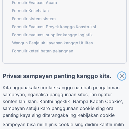
Formulir Evaluasi Acara
Formulir Kesehatan
Formulir sistem sistem
Formulir Evaluasi Proyek kanggo Konstruksi
Formulir evaluasi supplier kanggo logistik
Wangun Panjaluk Layanan kanggo Utilitas
Formulir keterlibatan pelanggan
Privasi sampeyan penting kanggo kita.
PANDHUAN
PERUSAHAAN
SARAT
Pusat pitulung
Babagan Kita
Sarat
Blog
Kita nggunakake cookie kanggo nambah pengalaman
Hubungi kita
Kebijakan Privasi
TIGER FORM
Setelan Cookie
sampeyan, nganalisa panggunaan situs, lan ngatur
Pandhuan
konten lan iklan. Kanthi ngeklik 'Nampa Kabeh Cookie',
GABUNG KARO KOMUNITAS
sampeyan setuju karo panggunaan cookie sing ora
penting kaya sing diterangake ing
Kebijakan cookie
Sampeyan bisa milih jinis cookie sing diidini kanthi milih