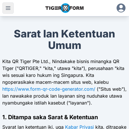
Sarat lan Ketentuan
Umum
Kita QR Tiger Pte Ltd., Nindakake bisnis minangka QR
Tiger ("QRTIGER," "kita," utawa "kita"), perusahaan "kita
wis sesuai karo hukum ing Singapura. Kita
ngoperasikake macem-macem situs web, kalebu
https://www.form-qr-code-generator.com/
("Situs web"),
lan nawakake produk lan layanan sing nuduhake utawa
nyambungake istilah kasebut ("layanan").
1. Ditampa saka Sarat & Ketentuan
Syarat lan ketentuan iki, uga
Kabar Privasi
kita, ditrapake