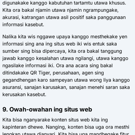
digunakake kanggo kabutuhan tartamtu utawa khusus.
Kita ora bakal njamin utawa njamin ngrampungake,
akurasi, katrangan utawa asil positif saka panggunaan
informasi kasebut.
Nalika kita wis nggawe upaya kanggo mesthekake yen
informasi sing ana ing situs web iki wis entuk saka
sumber sing bisa dipercaya, kita ora bakal tanggung
jawab kanggo kesalahan utawa ngilangi, utawa kanggo
ngasilake informasi iki. Ora ana acara sing bakal
ditindakake QR Tiger, perusahaan, agen sing
gegandhengan karo sampeyan utawa wong liya kanggo
asuransi, sanajan karusakan, sanajan menehi saran saka
kerusakan kasebut.
9. Owah-owahan ing situs web
Kita bisa nganyarake konten situs web kita ing
kapinteran dhewe. Nanging, konten bisa uga ora mesthi
lengkap utawa dianyari. Kita bisa uga mandhegake fitur