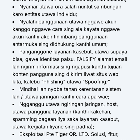
Nyamar utawa ora salah nuntut sambungan
karo entitas utawa individu;
Nyalahi panggunaan utawa nggawe akun
kanggo nggawe cara sing ala kayata nggawe
akun kanthi akeh tinimbang panggunaan
antarmuka sing didhukung kanthi umum;
Panganggone layanan kasebut, utawa supaya
bisa, gawe identitas palsu, FALSIFY alamat email
lan ngirim informasi sing ngapusi kanthi tujuan
konten pangguna sing dikirim liwat situs web
kita, kalebu "Phishing" utawa "Spoofing;"
Mindhai lan nyoba tahan kerentanan sistem
lan / utawa jaringan kanthi cara apa wae;
Ngganggu utawa ngiringan jaringan, host,
utawa pangguna layanan (kanthi kakehan,
spamming bagean liya saka layanan kasebut,
utawa kegiatan liyane sing padha);
Eksploitasi Pte Tiger QR. LTD. Solusi, fitur,