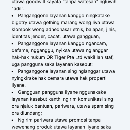
utawa goodwill kayata "tanpa watesan" ngluwihi
"adil".
Panganggone layanan kanggo ningkatake
bigotry utawa gething marang wong liya utawa
klompok wong adhedhasar etnis, balapan, jinis,
identitas jender, cacat, utawa gangguan;
Panganggone layanan kanggo ngancam,
defame, ngganggu, nyiksa utawa nglanggar
hak-hak hukum QR Tiger Pte Ltd wakil lan staf,
uga pangguna saka layanan kasebut;
Panganggone layanan sing nglanggar utawa
nyingkirake hak cemara utawa hak properti
liyane.
Gangguan pangguna liyane nggunakake
layanan kasebut kanthi ngirim komunikasi sing
ora njaluk bantuan, pariwara, utawa spam sing
ora diundang;
Ngirim pariwara utawa promosi tanpa
wewenang produk utawa layanan liyane saka