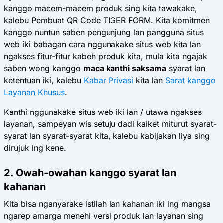
kanggo macem-macem produk sing kita tawakake,
kalebu Pembuat QR Code TIGER FORM. Kita komitmen
kanggo nuntun saben pengunjung lan pangguna situs
web iki babagan cara nggunakake situs web kita lan
ngakses fitur-fitur kabeh produk kita, mula kita ngajak
saben wong kanggo
maca kanthi saksama
syarat lan
ketentuan iki, kalebu
Kabar Privasi
kita lan
Sarat kanggo
Layanan Khusus
.
Kanthi nggunakake situs web iki lan / utawa ngakses
layanan, sampeyan wis setuju dadi kaiket
miturut syarat-
syarat lan syarat-syarat kita, kalebu kabijakan liya sing
dirujuk ing kene.
2. Owah-owahan kanggo syarat lan
kahanan
Kita bisa nganyarake istilah lan kahanan iki ing mangsa
ngarep amarga menehi versi produk lan layanan sing