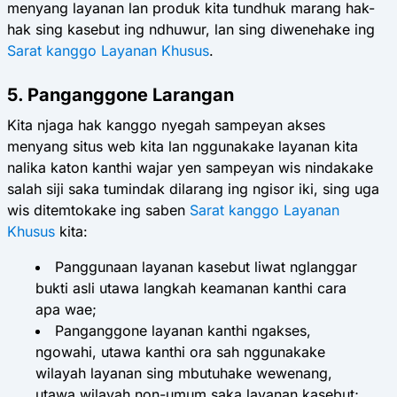
menyang layanan lan produk kita tundhuk marang hak-
hak sing kasebut ing ndhuwur, lan sing diwenehake ing
Sarat kanggo Layanan Khusus
.
5. Panganggone Larangan
Kita njaga hak kanggo nyegah sampeyan akses
menyang situs web kita lan nggunakake layanan kita
nalika katon kanthi wajar yen sampeyan wis nindakake
salah siji saka tumindak dilarang ing ngisor iki, sing uga
wis ditemtokake ing saben
Sarat kanggo Layanan
Khusus
kita:
Panggunaan layanan kasebut liwat nglanggar
bukti asli utawa langkah keamanan kanthi cara
apa wae;
Panganggone layanan kanthi ngakses,
ngowahi, utawa kanthi ora sah nggunakake
wilayah layanan sing mbutuhake wewenang,
utawa wilayah non-umum saka layanan kasebut;