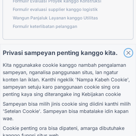
Formulir Evaluasi Proyek kanggo Konstruksi
Formulir evaluasi supplier kanggo logistik
Wangun Panjaluk Layanan kanggo Utilitas
Formulir keterlibatan pelanggan
Privasi sampeyan penting kanggo kita.
PANDHUAN
PERUSAHAAN
SARAT
Pusat pitulung
Babagan Kita
Sarat
Blog
Hubungi kita
Kebijakan Privasi
Kita nggunakake cookie kanggo nambah pengalaman
TIGER FORM
Setelan Cookie
sampeyan, nganalisa panggunaan situs, lan ngatur
Pandhuan
konten lan iklan. Kanthi ngeklik 'Nampa Kabeh Cookie',
GABUNG KARO KOMUNITAS
sampeyan setuju karo panggunaan cookie sing ora
penting kaya sing diterangake ing
Kebijakan cookie
Sampeyan bisa milih jinis cookie sing diidini kanthi milih
'Setelan Cookie'. Sampeyan bisa mbatalake idin kapan
wae.
Cookie penting ora bisa dipateni, amarga dibutuhake
kanggo fungsi situs web.