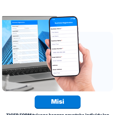
Misi
TIGER FORM
tujuane kanggo nguatake individu lan