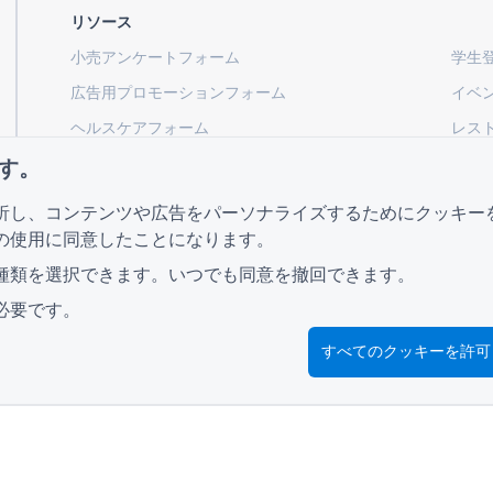
リソース
小売アンケートフォーム
学生
広告用プロモーションフォーム
イベ
ヘルスケアフォーム
レス
建設プロジェクト評価書
物流
す。
公共事業向けサービスリクエストフォーム
顧客
析し、コンテンツや広告をパーソナライズするためにクッキー
の使用に同意したことになります。
種類を選択できます。いつでも同意を撤回できます。
ガイド
会社
必要です。
ヘルプセンター
私たちについて
ブログ
お問い合わせ
すべてのクッキーを許可
TIGER FORM ガイド
© 2026 QR Form Generator. All rights reserved.