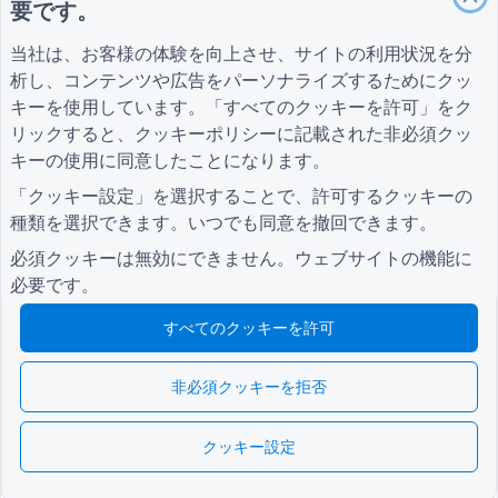
要です。
顧客エンゲージメントフォーム
当社は、お客様の体験を向上させ、サイトの利用状況を分
析し、コンテンツや広告をパーソナライズするためにクッ
キーを使用しています。「すべてのクッキーを許可」をク
ガイド
会社
条項
リックすると、
クッキーポリシー
に記載された非必須クッ
ヘルプセンター
私たちについて
条項
ブログ
お問い合わせ
プライバシーポリシ
キーの使用に同意したことになります。
TIGER FORM ガイド
ー
「クッキー設定」を選択することで、許可するクッキーの
クッキー設定
種類を選択できます。いつでも同意を撤回できます。
コミュニティに参加する
必須クッキーは無効にできません。ウェブサイトの機能に
必要です。
すべてのクッキーを許可
© 2026 QR Form Generator. All rights reserved.
非必須クッキーを拒否
クッキー設定