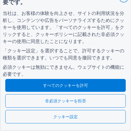
要です。
ヘルスケアフォーム
レストランオーダーシステムフォーム
当社は、お客様の体験を向上させ、サイトの利用状況を分
析し、コンテンツや広告をパーソナライズするためにクッ
建設プロジェクト評価書
キーを使用しています。「すべてのクッキーを許可」をク
物流に関するサプライヤー評価フォーム
リックすると、
クッキーポリシー
に記載された非必須クッ
公共事業向けサービスリクエストフォーム
キーの使用に同意したことになります。
顧客エンゲージメントフォーム
「クッキー設定」を選択することで、許可するクッキーの
種類を選択できます。いつでも同意を撤回できます。
必須クッキーは無効にできません。ウェブサイトの機能に
ガイド
会社
条項
必要です。
ヘルプセンター
私たちについて
条項
ブログ
お問い合わせ
プライバシーポリシ
すべてのクッキーを許可
TIGER FORM ガイド
ー
クッキー設定
コミュニティに参加する
非必須クッキーを拒否
クッキー設定