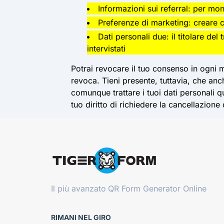
Informazioni sui referral: per mon
Preferenze di marketing: creare 
Dati personali due: il titolare de
intervistati
Potrai revocare il tuo consenso in ogni 
revoca. Tieni presente, tuttavia, che an
comunque trattare i tuoi dati personali qu
tuo diritto di richiedere la cancellazione
Il più avanzato
QR Form Generator Online
RIMANI NEL GIRO