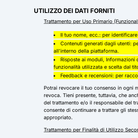
UTILIZZO DEI DATI FORNITI
Trattamento per Uso Primario (Funzional
Il tuo nome, ecc.: per identificare 
Contenuti generati dagli utenti: p
all'interno della piattaforma.
Risposte ai moduli, Informazioni d
funzionalità utilizzata e scelta dal ti
Feedback e recensioni: per raccog
Potrai revocare il tuo consenso in ogni 
revoca. Tieni presente, tuttavia, che anc
del trattamento e/o il responsabile del 
consente di continuare a trattare gli stes
appropriato.
Trattamento per Finalità di Utilizzo Seco