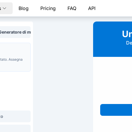
s
Blog
Pricing
FAQ
API
Un
Generatore di moduli AI
De
tato. Assegna
zo