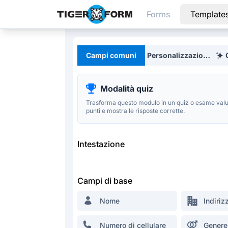
Forms
Template
Creatore di moduli personalizzabile con codici QR integrati
Campi comuni
Personalizzazione
Modalità quiz
Trasforma questo modulo in un quiz o esame valu
punti e mostra le risposte corrette.
Intestazione
Campi di base
Nome
Indiriz
Numero di cellulare
Genere