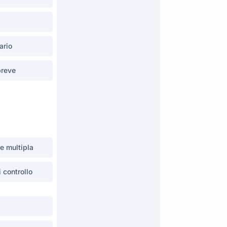
ario
breve
e multipla
i controllo