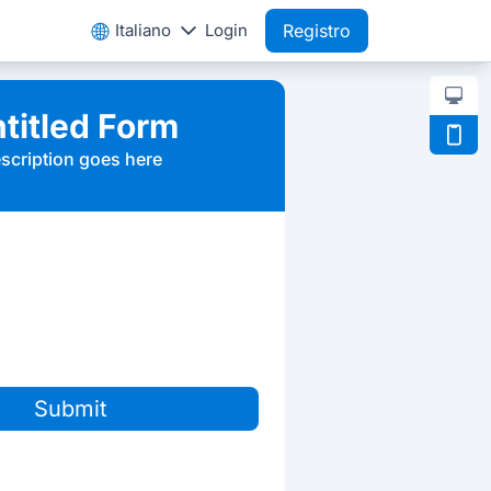
Italiano
Login
Registro
titled Form
scription goes here
Submit