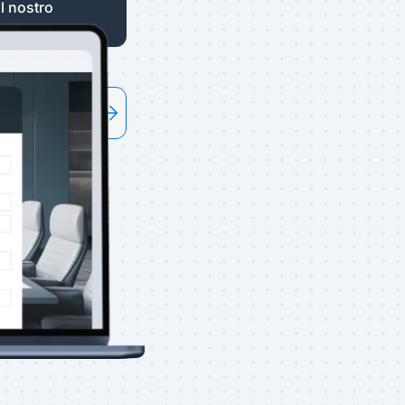
il nostro
ndo sempre più
 per attirare più
Inizia
 le risposte.