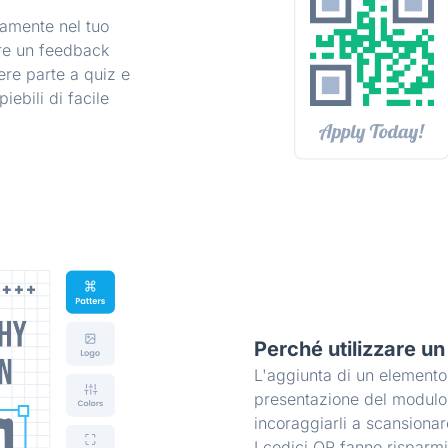
ttamente nel tuo
re un feedback
ere parte a quiz e
iebili di facile
ionante di opzioni
re le scansioni
, occhi, motivi e
Perché utilizzare u
L'aggiunta di un elemento 
presentazione del modulo 
incoraggiarli a scansionar
I codici QR fanno risparmi