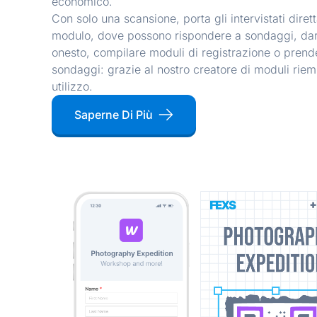
economico.
Disegni di codici QR
Con solo una scansione, porta gli intervistati dire
coerenti
modulo, dove possono rispondere a sondaggi, da
onesto, compilare moduli di registrazione o prend
sondaggi: grazie al nostro creatore di moduli riemp
La nostra forma di tigre ha una serie impress
di personalizzazione che possono aumenta
utilizzo.
dell'80% in più, supportando loghi, colori
cornici.
Saperne Di Più