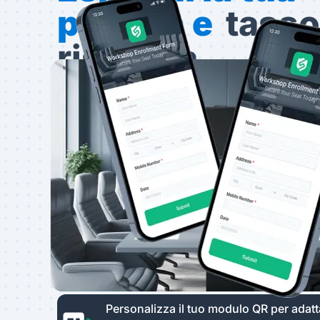
portata e
tasso
risposta
Diversifica il tuo pool di intervistati uti
FORM
.
I nostri codici QR dei moduli per aiutar
un pubblico più ampio.
Costruisci il tuo modulo digitale, crea 
monitora le prestazioni del tuo modulo
Modulo di codice QR
per iniziare da zer
Personalizza il tuo modulo QR per adatta