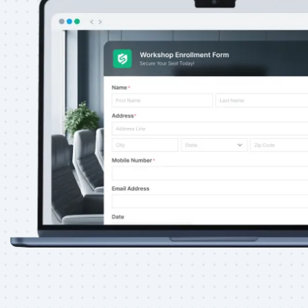
Raccolta dati comoda
TIGER FORM elimina la necessità di mo
consente agli intervistati di scansionare 
modulo sui propri smartphone, indirizzandol
modulo collegato e rendendo l'intero pro
agevole.