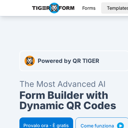
Forms
Template
Il generatore di moduli AI più avanzato con codici QR dinam
Powered by QR TIGER
The Most Advanced AI
Form Builder with
Dynamic QR Codes
Provalo ora - È gratis
Come funziona