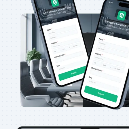
Il coinvolgimento del 
modulo è misurabile
I codici QR del modulo possono dirti quanto s
modulo monitorando il numero di scansioni e 
poter analizzare il comportamento degli utent
strategie di sensibilizzazione.