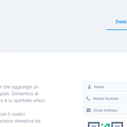
ica
codice QR modulo
gratuito per i siti
Desk
 sostenibilità e
le che aggiunge un
itali. Dimentica di
o è lo sportello unico
con il nostro
processo semplice ed