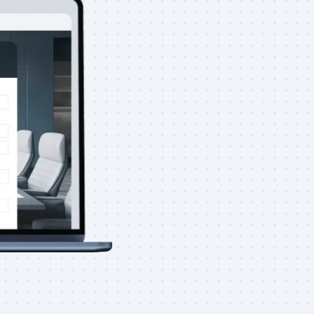
duli cartacei e
il codice QR del
i direttamente al
cesso semplice e