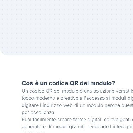
Un'alternativa ecolog
Optando per forme digitali su carta, un 
alimentato da un
creatore di moduli online
Web svolge la sua parte nel promuovere la
ridurre i rifiuti di carta.
Cos'è un codice QR del modulo?
Un codice QR del modulo è una soluzione versati
tocco moderno e creativo all'accesso ai moduli dig
digitare l'indirizzo web di un modulo perché quest
per eccellenza.
Puoi facilmente creare forme digitali coinvolgenti 
generatore di moduli gratuiti, rendendo l'intero 