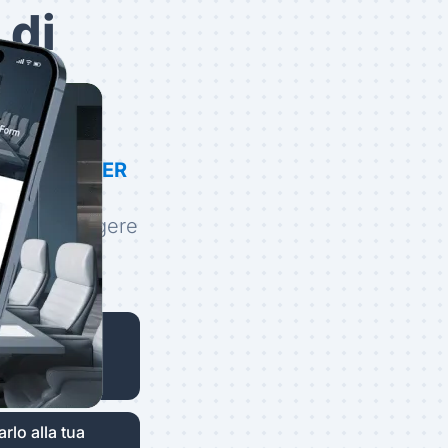
 di
lizzando
TIGER
ti a raggiungere
un codice QR e
.
Usa un vuoto
o.
rlo alla tua