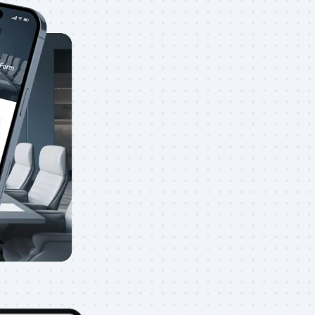
tuo
ta facendo il tuo
invii, in modo da
i e migliorare le