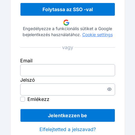
Folytassa az SSO -val
Engedélyezze a funkcionális sütiket a Google
bejelentkezés használatához.
Cookie settings
vagy
Email
Jelszó
Enter
a
Emlékezz
password
Jelentkezzen be
Elfelejtetted a jelszavad?